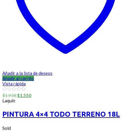
Añadir a la lista de deseos
Añadir al carrito
Vista rápida
El
El
0
$
1.938
$
1.550
out
precio
precio
Laquín
of
original
actual
5
era:
es:
PINTURA 4×4 TODO TERRENO 18L
$1.938.
$1.550.
Sold