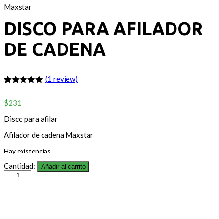
Maxstar
DISCO PARA AFILADOR
DE CADENA
(
1
review)
5.00
5
1
out of
based on
$
231
customer
rating
Disco para afilar
Afilador de cadena Maxstar
Hay existencias
Cantidad:
Añadir al carrito