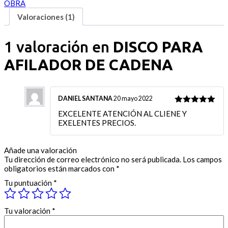
OBRA
Valoraciones (1)
1 valoración en
DISCO PARA
AFILADOR DE CADENA
DANIEL SANTANA
20 mayo 2022
5
out of 5
EXCELENTE ATENCIÓN AL CLIENE Y
EXELENTES PRECIOS.
Añade una valoración
Tu dirección de correo electrónico no será publicada.
Los campos
obligatorios están marcados con
*
Tu puntuación
*
Tu valoración
*