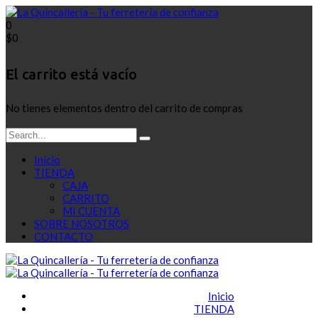
0
$
0
El carrito está vacío
No tienes elementos dentro del carrito de compras
Inicio
TIENDA
CAJA
CARRITO
MI CUENTA
SOBRE NOSOTROS
CONTACTO
Inicio
TIENDA