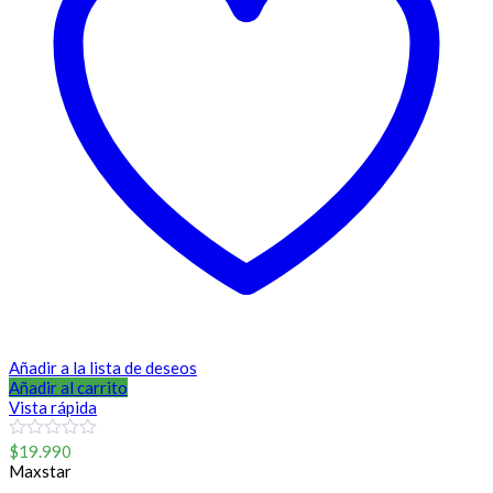
Añadir a la lista de deseos
Añadir al carrito
Vista rápida
0
$
19.990
out
Maxstar
of