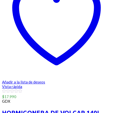
Añadir a la lista de deseos
Vista rápida
0
$
17.990
out
GDX
of
5
HORMIGONERA DE VOLCAR 140L