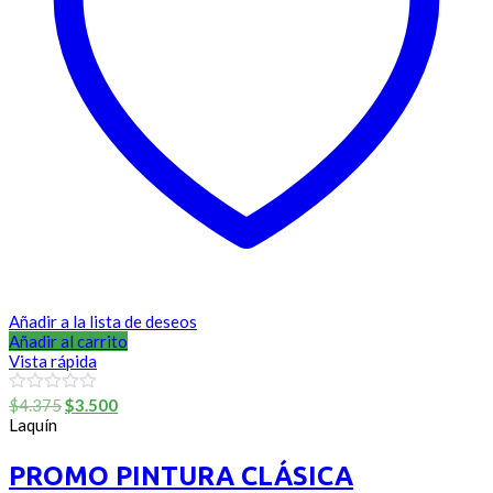
Añadir a la lista de deseos
Añadir al carrito
Vista rápida
El
El
0
$
4.375
$
3.500
out
precio
precio
Laquín
of
original
actual
5
era:
es:
PROMO PINTURA CLÁSICA
$4.375.
$3.500.