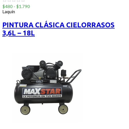
Rango
0
$
480
-
$
1.790
out
de
Laquín
of
precios:
5
desde
PINTURA CLÁSICA CIELORRASOS
$480
3,6L – 18L
hasta
$1.790