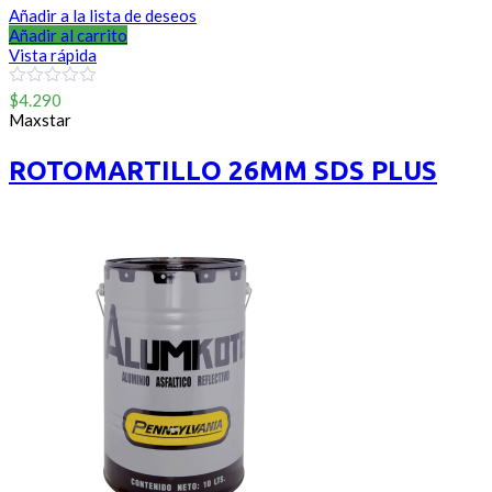
Añadir a la lista de deseos
Añadir al carrito
Vista rápida
0
$
4.290
out
Maxstar
of
5
ROTOMARTILLO 26MM SDS PLUS