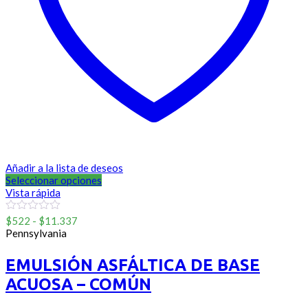
Añadir a la lista de deseos
Seleccionar opciones
Vista rápida
Rango
0
$
522
-
$
11.337
out
de
Pennsylvania
of
precios:
5
desde
EMULSIÓN ASFÁLTICA DE BASE
$522
ACUOSA – COMÚN
hasta
$11.337