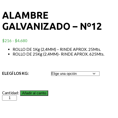
Sinmarca
ALAMBRE
GALVANIZADO – Nº12
Rango
$
216
-
$
4.680
de
ROLLO DE 1Kg (2,4MM) – RINDE APROX. 25Mts.
precios:
ROLLO DE 25Kg (2,4MM)- RINDE APROX. 625Mts.
desde
$216
hasta
$4.680
ELEGÍ LOS KG:
Cantidad:
Añadir al carrito