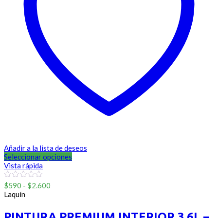
Añadir a la lista de deseos
Seleccionar opciones
Vista rápida
Rango
0
$
590
-
$
2.600
out
de
Laquín
of
precios:
5
desde
PINTURA PREMIUM INTERIOR 3,6L –