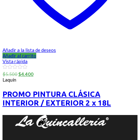
Añadir a la lista de deseos
Añadir al carrito
Vista rápida
El
El
0
$
5.500
$
4.400
out
precio
precio
Laquín
of
original
actual
5
era:
es:
PROMO PINTURA CLÁSICA
$5.500.
$4.400.
INTERIOR / EXTERIOR 2 x 18L