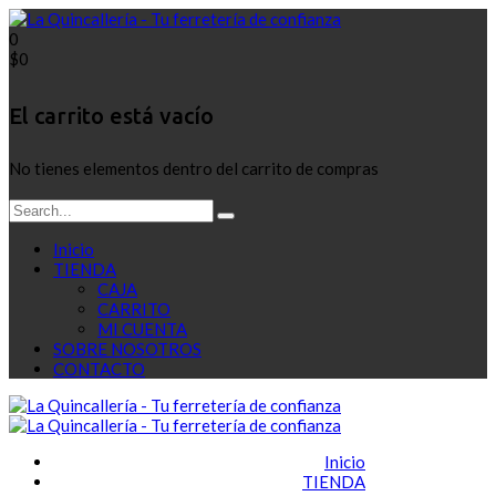
0
$
0
El carrito está vacío
No tienes elementos dentro del carrito de compras
Inicio
TIENDA
CAJA
CARRITO
MI CUENTA
SOBRE NOSOTROS
CONTACTO
Inicio
TIENDA