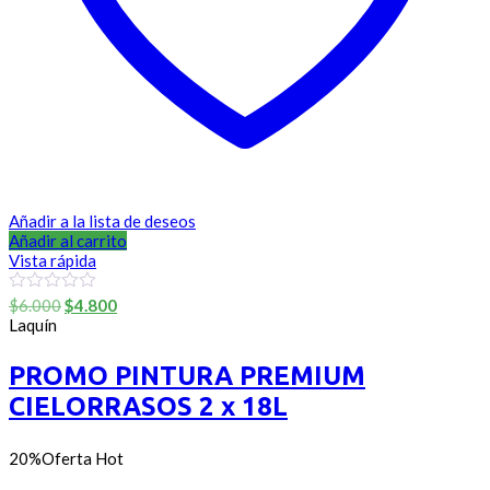
Añadir a la lista de deseos
Añadir al carrito
Vista rápida
El
El
0
$
6.000
$
4.800
out
precio
precio
Laquín
of
original
actual
5
era:
es:
PROMO PINTURA PREMIUM
$6.000.
$4.800.
CIELORRASOS 2 x 18L
20%
Oferta
Hot