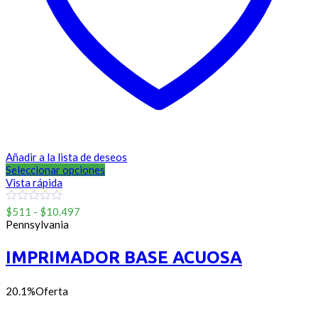
Añadir a la lista de deseos
Seleccionar opciones
Vista rápida
Rango
0
$
511
-
$
10.497
out
de
Pennsylvania
of
precios:
5
desde
IMPRIMADOR BASE ACUOSA
$511
hasta
$10.497
20.1%
Oferta