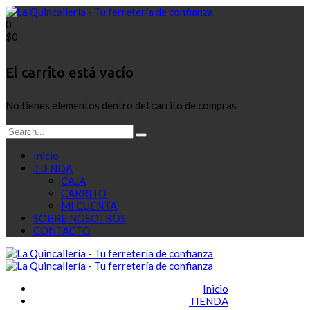
0
$
0
El carrito está vacío
No tienes elementos dentro del carrito de compras
Inicio
TIENDA
CAJA
CARRITO
MI CUENTA
SOBRE NOSOTROS
CONTACTO
Inicio
TIENDA