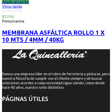
Añadir al carrito
Vista rápida
0
$
2.050
out
Pensylvannia
of
5
MEMBRANA ASFÁLTICA ROLLO 1 X
10 MTS / 4MM / 40KG
Somos una empresa líder en el rubro de ferretería y pinturas, pero
nuestra filosofía de cumplir con el cliente siempre y de buscar
soluciones acordes a cada necesidad sigue siendo, como desde
hace 40 años, nuestro sello distintivo.
PÁGINAS ÚTILES