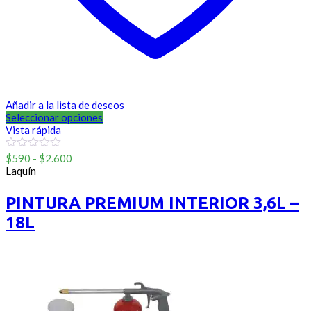
Añadir a la lista de deseos
Seleccionar opciones
Vista rápida
Rango
0
$
590
-
$
2.600
out
de
Laquín
of
precios:
5
desde
PINTURA PREMIUM INTERIOR 3,6L –
$590
18L
hasta
$2.600