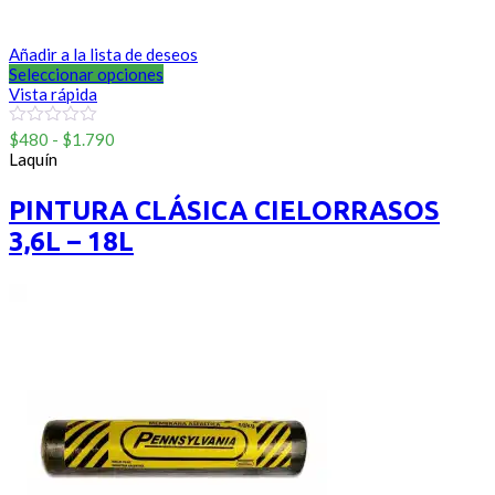
Añadir a la lista de deseos
Seleccionar opciones
Vista rápida
Rango
0
$
480
-
$
1.790
out
de
Laquín
of
precios:
5
desde
PINTURA CLÁSICA CIELORRASOS
$480
3,6L – 18L
hasta
$1.790