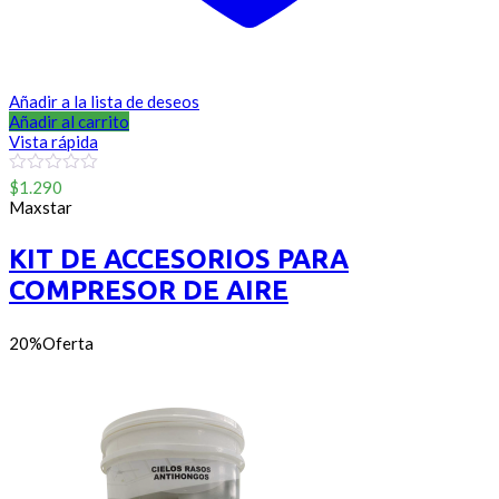
Añadir a la lista de deseos
Añadir al carrito
Vista rápida
0
$
1.290
out
Maxstar
of
5
KIT DE ACCESORIOS PARA
COMPRESOR DE AIRE
20%
Oferta