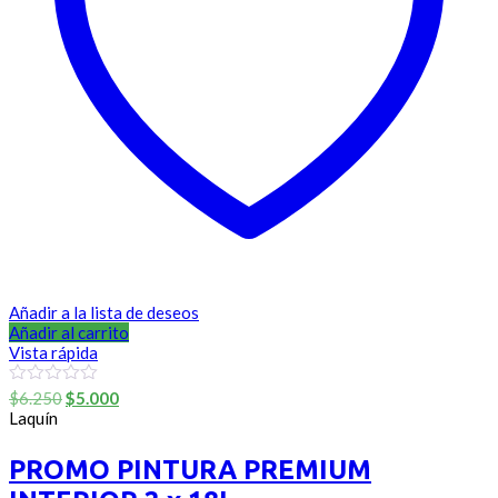
Añadir a la lista de deseos
Añadir al carrito
Vista rápida
El
El
0
$
6.250
$
5.000
out
precio
precio
Laquín
of
original
actual
5
era:
es:
PROMO PINTURA PREMIUM
$6.250.
$5.000.