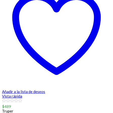
Añadir a la lista de deseos
Vista rápida
0
$
489
out
Truper