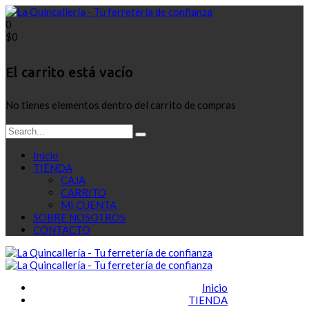
0
$
0
El carrito está vacío
No tienes elementos dentro del carrito de compras
Inicio
TIENDA
CAJA
CARRITO
MI CUENTA
SOBRE NOSOTROS
CONTACTO
Inicio
TIENDA