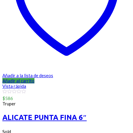
Añadir a la lista de deseos
Añadir al carrito
Vista rápida
0
$
586
out
Truper
of
5
ALICATE PUNTA FINA 6″
Sold