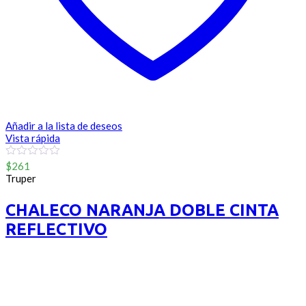
Añadir a la lista de deseos
Vista rápida
0
$
261
out
Truper
of
5
CHALECO NARANJA DOBLE CINTA
REFLECTIVO