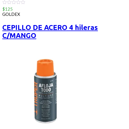
0
$
125
out
GOLDEX
of
5
CEPILLO DE ACERO 4 hileras
C/MANGO