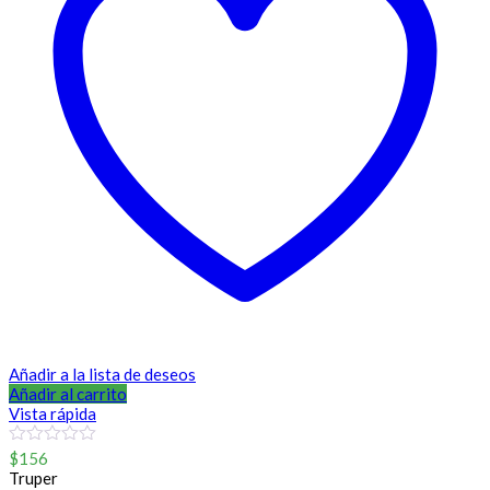
Añadir a la lista de deseos
Añadir al carrito
Vista rápida
0
$
156
out
Truper
of