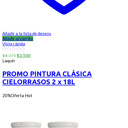
Añadir a la lista de deseos
Añadir al carrito
Vista rápida
El
El
0
$
4.375
$
3.500
out
precio
precio
Laquín
of
original
actual
5
era:
es:
PROMO PINTURA CLÁSICA
$4.375.
$3.500.
CIELORRASOS 2 x 18L
20%
Oferta
Hot