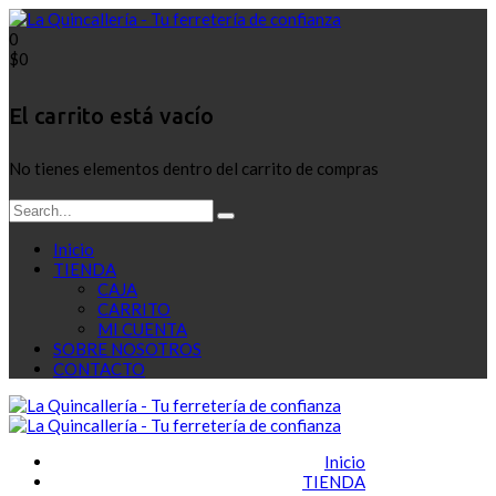
0
$
0
El carrito está vacío
No tienes elementos dentro del carrito de compras
Inicio
TIENDA
CAJA
CARRITO
MI CUENTA
SOBRE NOSOTROS
CONTACTO
Inicio
TIENDA