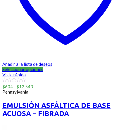
Añadir a la lista de deseos
Seleccionar opciones
Vista rápida
Rango
0
$
604
-
$
12.543
out
de
Pennsylvania
of
precios:
5
desde
EMULSIÓN ASFÁLTICA DE BASE
$604
ACUOSA – FIBRADA
hasta
$12.543