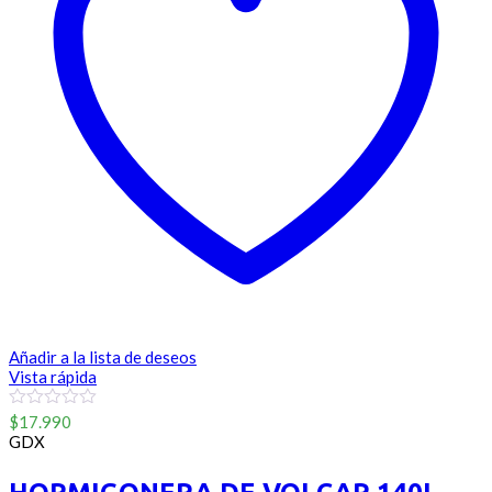
Añadir a la lista de deseos
Vista rápida
0
$
17.990
out
GDX
of
5