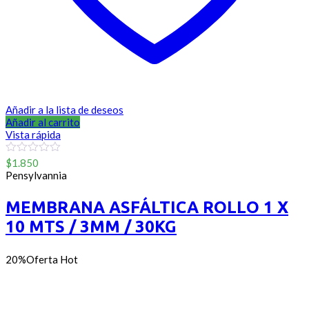
Añadir a la lista de deseos
Añadir al carrito
Vista rápida
0
$
1.850
out
Pensylvannia
of
5
MEMBRANA ASFÁLTICA ROLLO 1 X
10 MTS / 3MM / 30KG
20%
Oferta
Hot