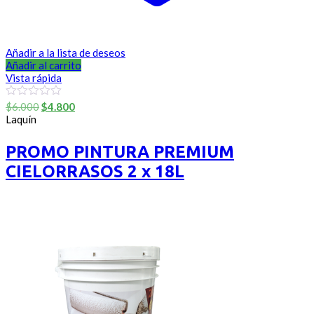
Añadir a la lista de deseos
Añadir al carrito
Vista rápida
El
El
0
$
6.000
$
4.800
out
precio
precio
Laquín
of
original
actual
5
era:
es:
PROMO PINTURA PREMIUM
$6.000.
$4.800.
CIELORRASOS 2 x 18L