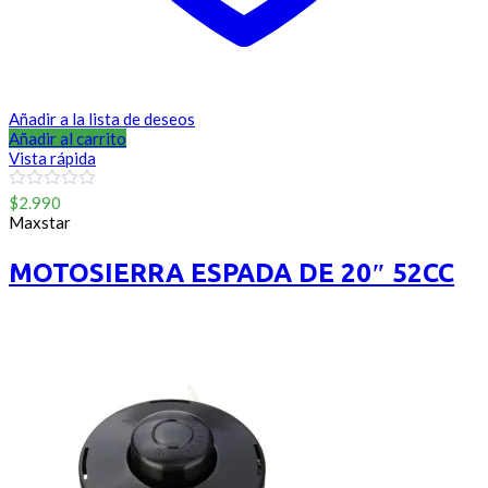
Añadir a la lista de deseos
Añadir al carrito
Vista rápida
0
$
2.990
out
Maxstar
of
5
MOTOSIERRA ESPADA DE 20″ 52CC