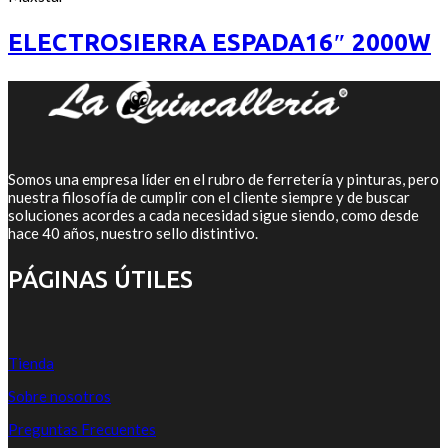
of
5
ELECTROSIERRA ESPADA16″ 2000W
Somos una empresa líder en el rubro de ferretería y pinturas, pero
nuestra filosofía de cumplir con el cliente siempre y de buscar
soluciones acordes a cada necesidad sigue siendo, como desde
hace 40 años, nuestro sello distintivo.
PÁGINAS ÚTILES
Tienda
Sobre nosotros
Preguntas Frecuentes