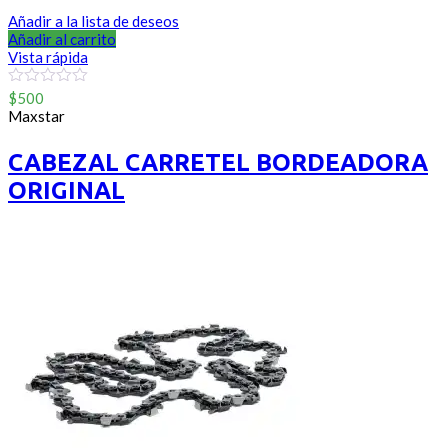
Añadir a la lista de deseos
Añadir al carrito
Vista rápida
0
$
500
out
Maxstar
of
5
CABEZAL CARRETEL BORDEADORA
ORIGINAL