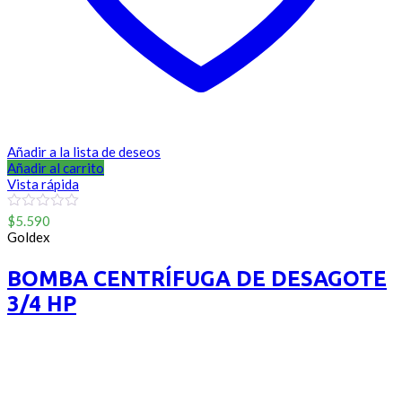
Añadir a la lista de deseos
Añadir al carrito
Vista rápida
0
$
5.590
out
Goldex
of
5
BOMBA CENTRÍFUGA DE DESAGOTE
3/4 HP