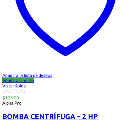
Añadir a la lista de deseos
Añadir al carrito
Vista rápida
0
$
10.900
out
Alpha Pro
of
5
BOMBA CENTRÍFUGA – 2 HP