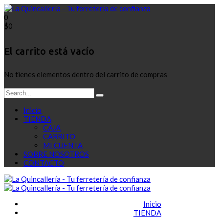
0
$
0
El carrito está vacío
No tienes elementos dentro del carrito de compras
Inicio
TIENDA
CAJA
CARRITO
MI CUENTA
SOBRE NOSOTROS
CONTACTO
Inicio
TIENDA