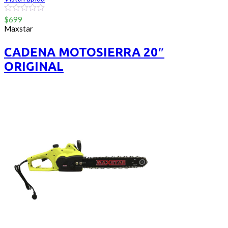
0
$
699
out
Maxstar
of
5
CADENA MOTOSIERRA 20″
ORIGINAL