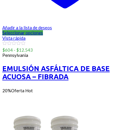
Añadir a la lista de deseos
Seleccionar opciones
Vista rápida
Rango
0
$
604
-
$
12.543
out
de
Pennsylvania
of
precios:
5
desde
EMULSIÓN ASFÁLTICA DE BASE
$604
ACUOSA – FIBRADA
hasta
$12.543
20%
Oferta
Hot