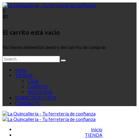
0
$
0
El carrito está vacío
No tienes elementos dentro del carrito de compras
Inicio
TIENDA
CAJA
CARRITO
MI CUENTA
SOBRE NOSOTROS
CONTACTO
Inicio
TIENDA