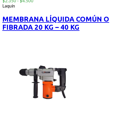
Rango
0
$
2.350
-
$
4.500
out
de
Laquín
of
precios:
5
desde
MEMBRANA LÍQUIDA COMÚN O
$2.350
FIBRADA 20 KG – 40 KG
hasta
$4.500