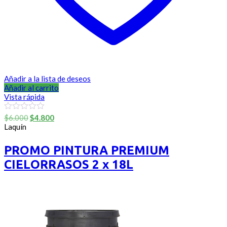
Añadir a la lista de deseos
Añadir al carrito
Vista rápida
El
El
0
$
6.000
$
4.800
out
precio
precio
Laquín
of
original
actual
5
era:
es:
PROMO PINTURA PREMIUM
$6.000.
$4.800.
CIELORRASOS 2 x 18L