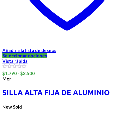
Añadir a la lista de deseos
Seleccionar opciones
Vista rápida
Rango
0
$
1.790
-
$
3.500
out
de
Mor
of
precios:
5
desde
SILLA ALTA FIJA DE ALUMINIO
$1.790
hasta
$3.500
New
Sold