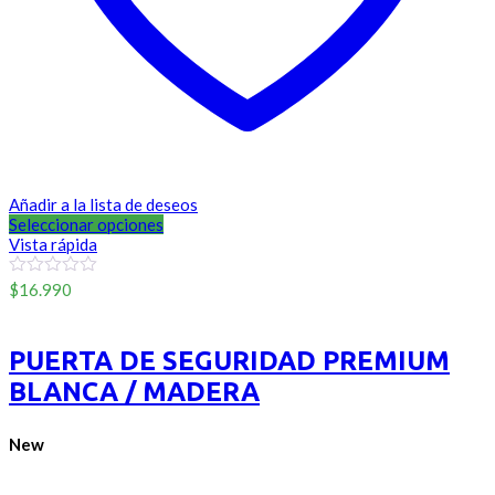
Añadir a la lista de deseos
Seleccionar opciones
Vista rápida
0
$
16.990
out
SinMarca
of
5
PUERTA DE SEGURIDAD PREMIUM
BLANCA / MADERA
New