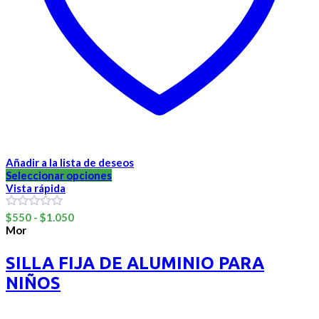
Añadir a la lista de deseos
Seleccionar opciones
Vista rápida
Rango
0
$
550
-
$
1.050
out
de
Mor
of
precios:
5
desde
SILLA FIJA DE ALUMINIO PARA
$550
NIÑOS
hasta
$1.050