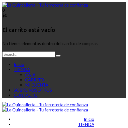
0
$
0
El carrito está vacío
No tienes elementos dentro del carrito de compras
Inicio
TIENDA
CAJA
CARRITO
MI CUENTA
SOBRE NOSOTROS
CONTACTO
Inicio
TIENDA