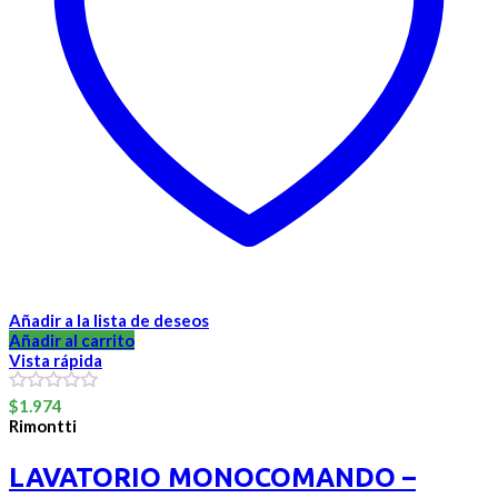
Añadir a la lista de deseos
Añadir al carrito
Vista rápida
0
$
1.974
out
Rimontti
of
5
LAVATORIO MONOCOMANDO –