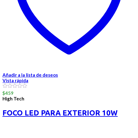
Añadir a la lista de deseos
Vista rápida
0
$
459
out
High Tech
of
5
FOCO LED PARA EXTERIOR 10W