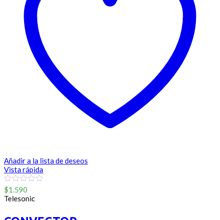
Añadir a la lista de deseos
Vista rápida
0
$
1.590
out
Telesonic
of
5