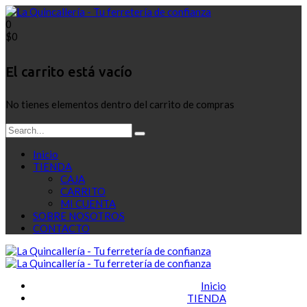
0
$
0
El carrito está vacío
No tienes elementos dentro del carrito de compras
Inicio
TIENDA
CAJA
CARRITO
MI CUENTA
SOBRE NOSOTROS
CONTACTO
Inicio
TIENDA