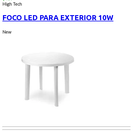
out
High Tech
of
5
FOCO LED PARA EXTERIOR 10W
New