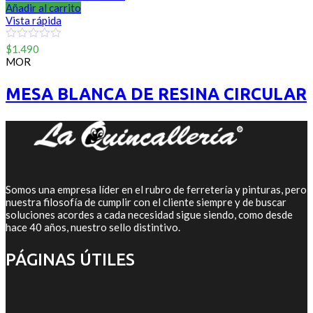
Añadir al carrito
Vista rápida
0
$
1.490
out
MOR
of
5
MESA BLANCA DE RESINA CIRCULAR
Somos una empresa líder en el rubro de ferretería y pinturas, pero
nuestra filosofía de cumplir con el cliente siempre y de buscar
soluciones acordes a cada necesidad sigue siendo, como desde
hace 40 años, nuestro sello distintivo.
PÁGINAS ÚTILES