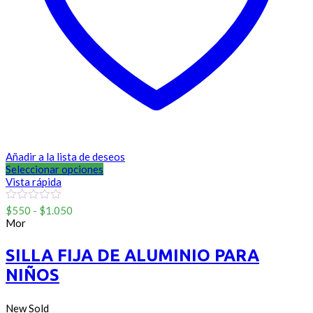
Añadir a la lista de deseos
Seleccionar opciones
Vista rápida
Rango
0
$
550
-
$
1.050
out
de
Mor
of
precios:
5
desde
SILLA FIJA DE ALUMINIO PARA
$550
NIÑOS
hasta
$1.050
New
Sold