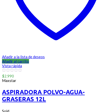
Añadir a la lista de deseos
Añadir al carrito
Vista rápida
0
$
2.990
out
Maxstar
of
5
ASPIRADORA POLVO-AGUA-
GRASERAS 12L
Sold