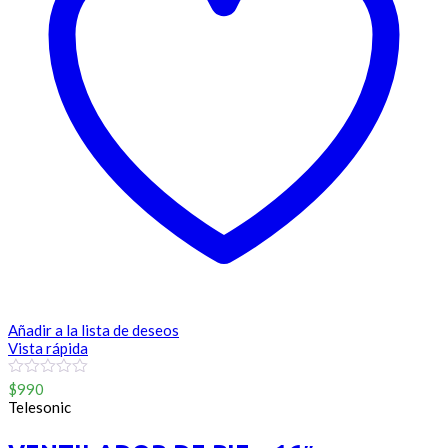
Añadir a la lista de deseos
Vista rápida
0
$
990
out
Telesonic
of
5