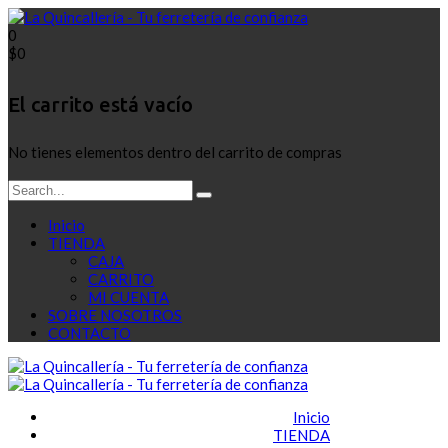
0
$
0
El carrito está vacío
No tienes elementos dentro del carrito de compras
Inicio
TIENDA
CAJA
CARRITO
MI CUENTA
SOBRE NOSOTROS
CONTACTO
Inicio
TIENDA