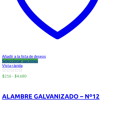
Añadir a la lista de deseos
Seleccionar opciones
Vista rápida
Rango
0
$
216
-
$
4.680
out
de
of
Sinmarca
precios:
5
desde
$216
ALAMBRE GALVANIZADO – Nº12
hasta
$4.680