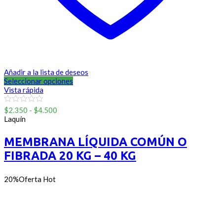
Añadir a la lista de deseos
Seleccionar opciones
Vista rápida
Rango
0
$
2.350
-
$
4.500
out
de
Laquín
of
precios:
5
desde
MEMBRANA LÍQUIDA COMÚN O
$2.350
FIBRADA 20 KG – 40 KG
hasta
$4.500
20%
Oferta
Hot