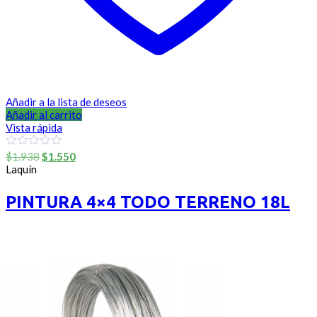
Añadir a la lista de deseos
Añadir al carrito
Vista rápida
El
El
0
$
1.938
$
1.550
out
precio
precio
Laquín
of
original
actual
5
era:
es:
PINTURA 4×4 TODO TERRENO 18L
$1.938.
$1.550.