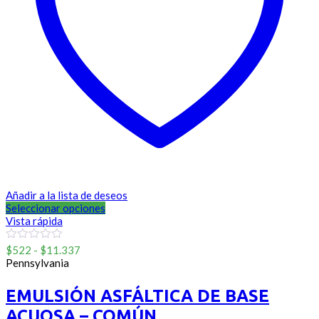
Añadir a la lista de deseos
Seleccionar opciones
Vista rápida
Rango
0
$
522
-
$
11.337
out
de
Pennsylvania
of
precios:
5
desde
EMULSIÓN ASFÁLTICA DE BASE
$522
ACUOSA – COMÚN
hasta