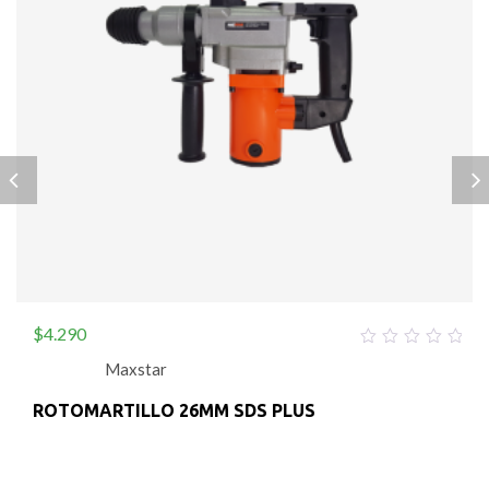
$
4.290
0
Maxstar
out
of
5
ROTOMARTILLO 26MM SDS PLUS