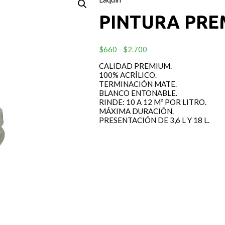
PINTURA PRE
Rango
$
660
-
$
2.700
de
CALIDAD PREMIUM.
precios:
100% ACRÍLICO.
desde
TERMINACIÓN MATE.
$660
BLANCO ENTONABLE.
hasta
RINDE: 10 A 12 M² POR LITRO.
$2.700
MÁXIMA DURACIÓN.
PRESENTACIÓN DE 3,6 L Y 18 L.