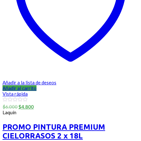
Añadir a la lista de deseos
Añadir al carrito
Vista rápida
El
El
0
$
6.000
$
4.800
out
precio
precio
Laquín
of
original
actual
5
era:
es:
PROMO PINTURA PREMIUM
$6.000.
$4.800.
CIELORRASOS 2 x 18L