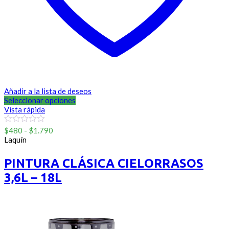
Añadir a la lista de deseos
Seleccionar opciones
Vista rápida
Rango
0
$
480
-
$
1.790
out
de
Laquín
of
precios:
5
desde
PINTURA CLÁSICA CIELORRASOS
$480
3,6L – 18L
hasta
$1.790