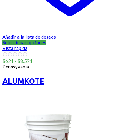
Añadir a la lista de deseos
Seleccionar opciones
Vista rápida
Rango
0
$
621
-
$
8.591
out
de
Pennsyvania
of
precios:
5
desde
ALUMKOTE
$621
hasta
$8.591