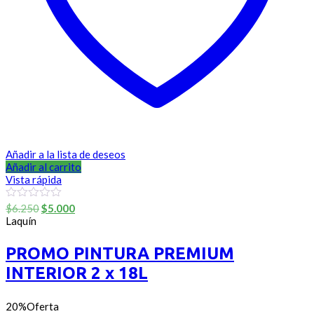
Añadir a la lista de deseos
Añadir al carrito
Vista rápida
El
El
0
$
6.250
$
5.000
out
precio
precio
Laquín
of
original
actual
5
era:
es:
PROMO PINTURA PREMIUM
$6.250.
$5.000.
INTERIOR 2 x 18L
20%
Oferta