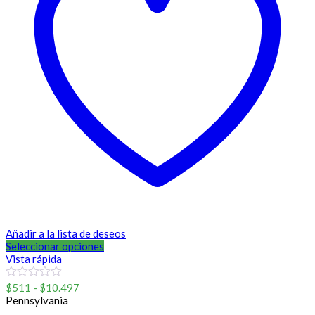
Añadir a la lista de deseos
Seleccionar opciones
Vista rápida
Rango
0
$
511
-
$
10.497
out
de
Pennsylvania
of
precios: