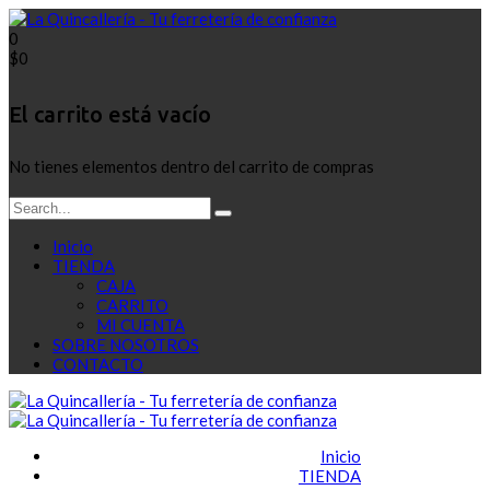
0
$
0
El carrito está vacío
No tienes elementos dentro del carrito de compras
Inicio
TIENDA
CAJA
CARRITO
MI CUENTA
SOBRE NOSOTROS
CONTACTO
Inicio
TIENDA