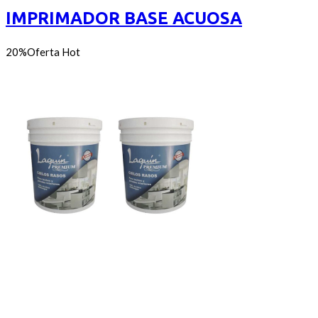
5
desde
IMPRIMADOR BASE ACUOSA
$511
hasta
$10.497
20%
Oferta
Hot