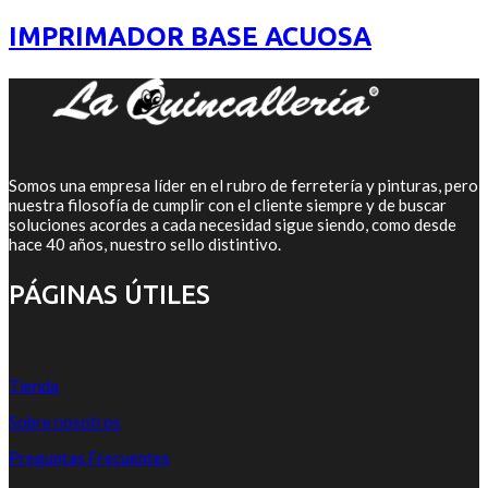
precios:
5
desde
IMPRIMADOR BASE ACUOSA
$511
hasta
$10.497
Somos una empresa líder en el rubro de ferretería y pinturas, pero
nuestra filosofía de cumplir con el cliente siempre y de buscar
soluciones acordes a cada necesidad sigue siendo, como desde
hace 40 años, nuestro sello distintivo.
PÁGINAS ÚTILES
Tienda
Sobre nosotros
Preguntas Frecuentes