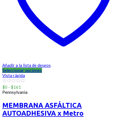
Añadir a la lista de deseos
Seleccionar opciones
Vista rápida
Rango
0
$
0
-
$
161
out
de
Pennsylvania
of
precios:
5
desde
MEMBRANA ASFÁLTICA
$0
AUTOADHESIVA x Metro
hasta
$161