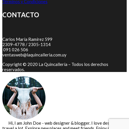
Términos y Condiciones
CONTACTO
Carlos María Ramírez 599
2309-4778 / 2305-1314
091 026 506
ventasweb@laquincalleria.com.uy
Copyright © 2020 La Quincallería – Todos los derechos
reservados.
Hi, I am John Doe - web designer & blogger. I love design and
travel a lot. Explore new places and meet friends. Enjoy my