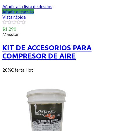
Añadir a la lista de deseos
Añadir al carrito
Vista rápida
0
$
1.290
out
Maxstar
of
5
KIT DE ACCESORIOS PARA
COMPRESOR DE AIRE
20%
Oferta
Hot