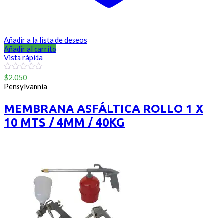
Añadir a la lista de deseos
Añadir al carrito
Vista rápida
0
$
2.050
out
Pensylvannia
of
5
MEMBRANA ASFÁLTICA ROLLO 1 X
10 MTS / 4MM / 40KG