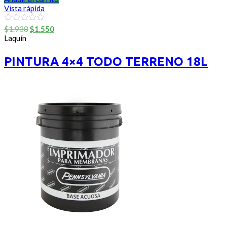
Vista rápida
El
El
0
$
1.938
$
1.550
out
precio
precio
Laquín
of
original
actual
5
era:
es:
PINTURA 4×4 TODO TERRENO 18L
$1.938.
$1.550.