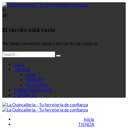
0
$
0
El carrito está vacío
No tienes elementos dentro del carrito de compras
Inicio
TIENDA
CAJA
CARRITO
MI CUENTA
SOBRE NOSOTROS
CONTACTO
Inicio
TIENDA