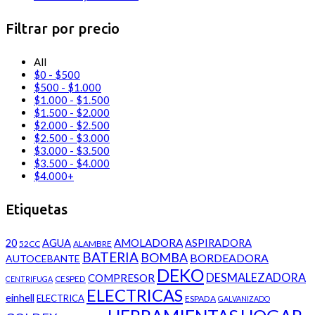
Filtrar por precio
All
$
0
-
$
500
$
500
-
$
1.000
$
1.000
-
$
1.500
$
1.500
-
$
2.000
$
2.000
-
$
2.500
$
2.500
-
$
3.000
$
3.000
-
$
3.500
$
3.500
-
$
4.000
$
4.000
+
Etiquetas
AMOLADORA
20
AGUA
ASPIRADORA
52CC
ALAMBRE
BATERIA
BOMBA
BORDEADORA
AUTOCEBANTE
DEKO
DESMALEZADORA
COMPRESOR
CESPED
CENTRIFUGA
ELECTRICAS
einhell
ELECTRICA
ESPADA
GALVANIZADO