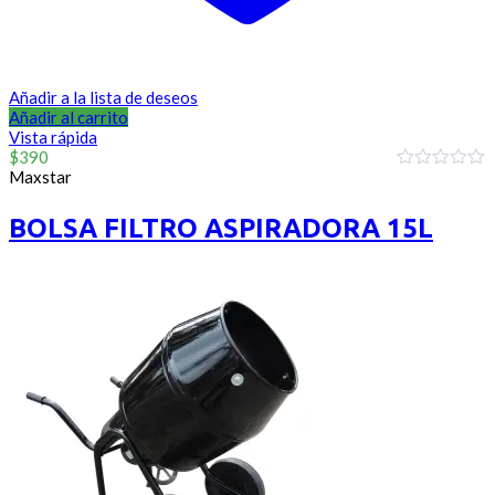
Añadir a la lista de deseos
Añadir al carrito
Vista rápida
$
390
Maxstar
0
out
of
BOLSA FILTRO ASPIRADORA 15L
5