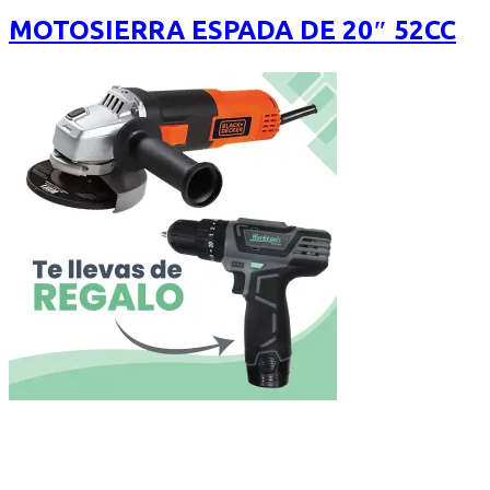
of
MOTOSIERRA ESPADA DE 20″ 52CC
5