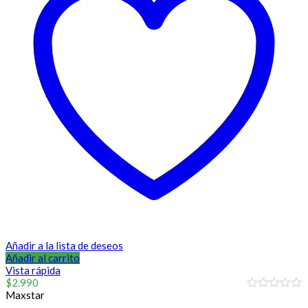
Añadir a la lista de deseos
Añadir al carrito
Vista rápida
$
2.990
Maxstar
0
out