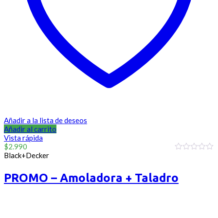
Añadir a la lista de deseos
Añadir al carrito
Vista rápida
$
2.990
Black+Decker
0
out
of
PROMO – Amoladora + Taladro
5