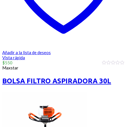
Añadir a la lista de deseos
Vista rápida
$
550
Maxstar
0
out
of
BOLSA FILTRO ASPIRADORA 30L
5