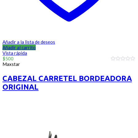
Añadir a la lista de deseos
Añadir al carrito
Vista rápida
$
500
Maxstar
0
out
of
CABEZAL CARRETEL BORDEADORA
5
ORIGINAL