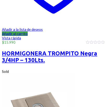
Añadir a la lista de deseos
Añadir al carrito
Vista rápida
$
15.990
0
out
HORMIGONERA TROMPITO Negra
of
5
3/4HP – 130Lts.
Sold