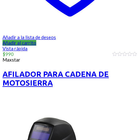
Añadir a la lista de deseos
Añadir al carrito
Vista rápida
$
990
Maxstar
0
out
of
AFILADOR PARA CADENA DE
5
MOTOSIERRA