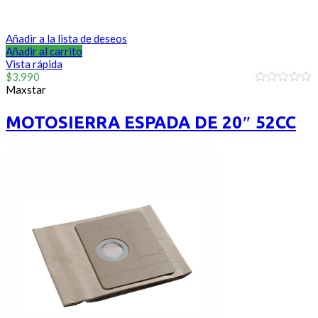
Añadir a la lista de deseos
Añadir al carrito
Vista rápida
$
3.990
Maxstar
0
out
of
MOTOSIERRA ESPADA DE 20″ 52CC
5