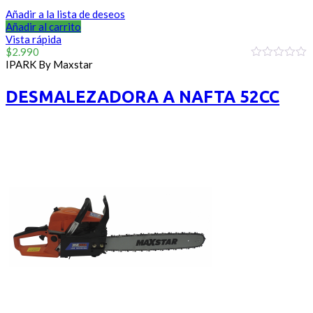
Añadir a la lista de deseos
Añadir al carrito
Vista rápida
$
2.990
IPARK By Maxstar
0
out
of
DESMALEZADORA A NAFTA 52CC
5