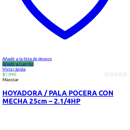
Añadir a la lista de deseos
Añadir al carrito
Vista rápida
$
7.990
Maxstar
0
out
of
HOYADORA / PALA POCERA CON
5
MECHA 25cm – 2.1/4HP