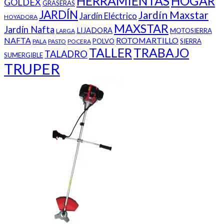
HERRAMIENTAS
HOGAR
GOLDEX
GRASERAS
JARDÍN
Jardín Maxstar
Jardín Eléctrico
HOYADORA
MAXSTAR
Jardín Nafta
LIJADORA
MOTOSIERRA
LARGA
NAFTA
ROTOMARTILLO
POLVO
SIERRA
PALA
PASTO
POCERA
TALLER
TRABAJO
TALADRO
SUMERGIBLE
TRUPER