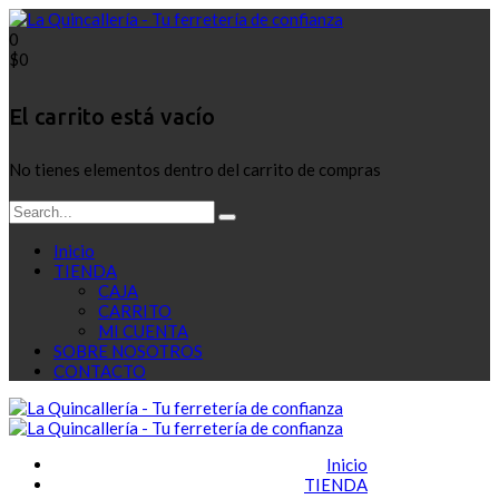
0
$
0
El carrito está vacío
No tienes elementos dentro del carrito de compras
Inicio
TIENDA
CAJA
CARRITO
MI CUENTA
SOBRE NOSOTROS
CONTACTO
Inicio
TIENDA