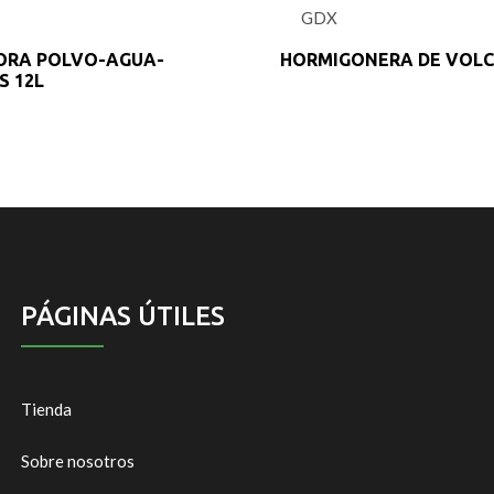
0
0
GDX
out
o
of
o
5
5
ORA POLVO-AGUA-
HORMIGONERA DE VOLC
S 12L
PÁGINAS ÚTILES
Tienda
Sobre nosotros