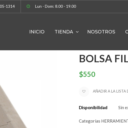
305-1314
Lun - Dom: 8.00 - 19.00
INICIO
TIENDA
NOSOTROS
Maxstar
BOLSA FI
$
550
AÑADIR A LA LISTA
Disponibilidad
Sin e
Categorías
HERRAMIEN