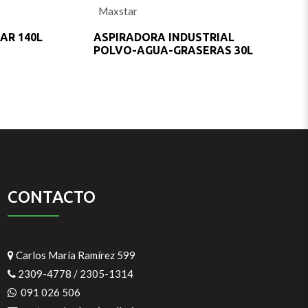
0
Maxstar
ut
out
f
of
5
AR 140L
ASPIRADORA INDUSTRIAL
POLVO-AGUA-GRASERAS 30L
CONTACTO
Carlos María Ramírez 599
2309-4778 / 2305-1314
091 026 506