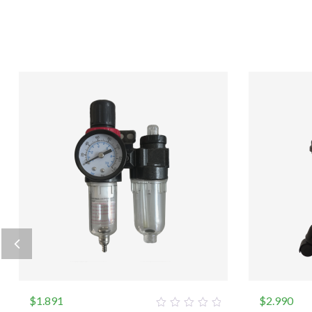
$
1.891
$
2.990