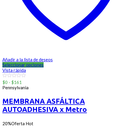
Añadir a la lista de deseos
Seleccionar opciones
Vista rápida
Rango
0
$
0
-
$
161
out
de
Pennsylvania
of
precios:
5
desde
MEMBRANA ASFÁLTICA
$0
AUTOADHESIVA x Metro
hasta
$161
20%
Oferta
Hot