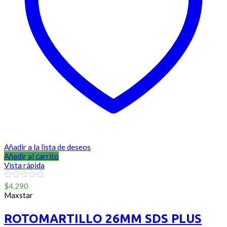
Añadir a la lista de deseos
Añadir al carrito
Vista rápida
0
$
4.290
out
Maxstar
of
5
ROTOMARTILLO 26MM SDS PLUS