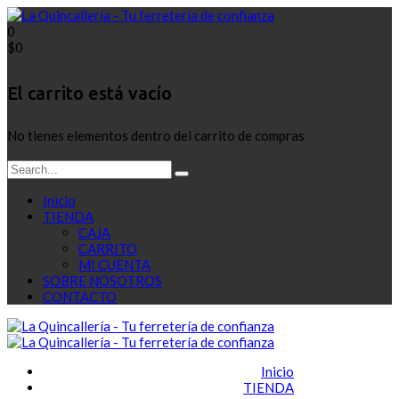
0
$
0
El carrito está vacío
No tienes elementos dentro del carrito de compras
Inicio
TIENDA
CAJA
CARRITO
MI CUENTA
SOBRE NOSOTROS
CONTACTO
Inicio
TIENDA