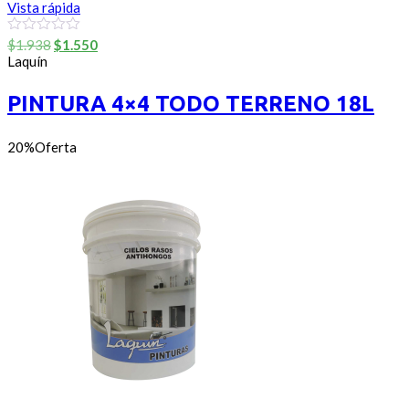
Vista rápida
El
El
0
$
1.938
$
1.550
out
precio
precio
Laquín
of
original
actual
5
era:
es:
PINTURA 4×4 TODO TERRENO 18L
$1.938.
$1.550.
20%
Oferta