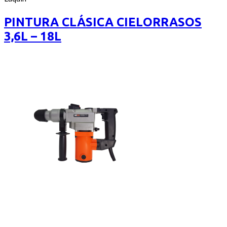
of
precios:
5
desde
PINTURA CLÁSICA CIELORRASOS
$480
3,6L – 18L
hasta
$1.790