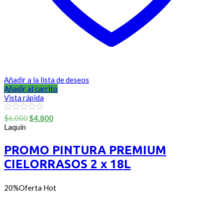
Añadir a la lista de deseos
Añadir al carrito
Vista rápida
El
El
0
$
6.000
$
4.800
out
precio
precio
Laquín
of
original
actual
5
era:
es:
PROMO PINTURA PREMIUM
$6.000.
$4.800.
CIELORRASOS 2 x 18L
20%
Oferta
Hot