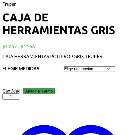
Truper
CAJA DE
HERRAMIENTAS GRIS
Rango
$
1.067
-
$
1.256
de
CAJA HERRAMIENTAS POLIPROP.GRIS TRUPER
precios:
desde
$1.067
ELEGIR MEDIDAS
hasta
$1.256
Cantidad:
Añadir al carrito