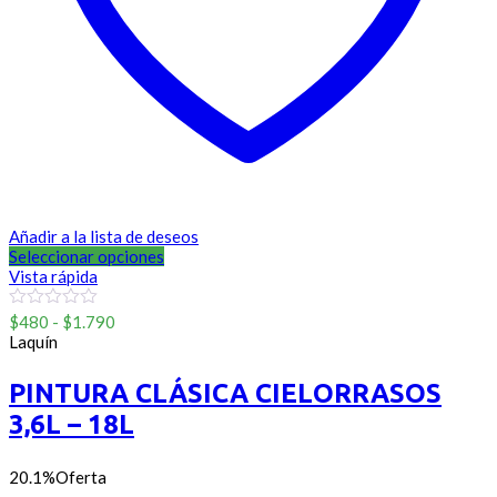
Añadir a la lista de deseos
Seleccionar opciones
Vista rápida
Rango
0
$
480
-
$
1.790
out
de
Laquín
of
precios:
5
desde
PINTURA CLÁSICA CIELORRASOS
$480
3,6L – 18L
hasta
$1.790
20.1%
Oferta