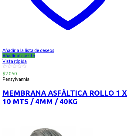
Añadir a la lista de deseos
Añadir al carrito
Vista rápida
0
$
2.050
out
Pensylvannia
of
5
MEMBRANA ASFÁLTICA ROLLO 1 X
10 MTS / 4MM / 40KG