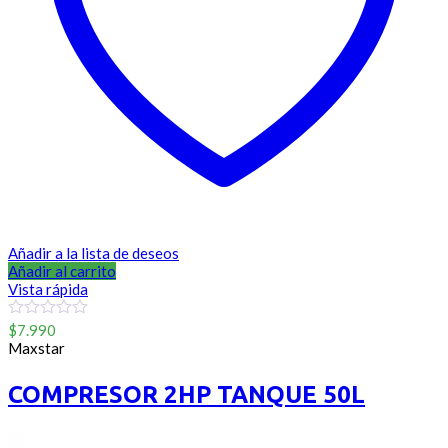
Añadir a la lista de deseos
Añadir al carrito
Vista rápida
0
$
7.990
out
Maxstar
of
5
COMPRESOR 2HP TANQUE 50L