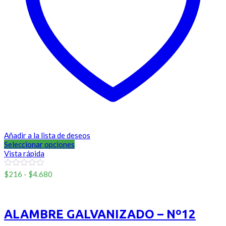
Añadir a la lista de deseos
Seleccionar opciones
Vista rápida
Rango
0
$
216
-
$
4.680
out
de
of
Sinmarca
precios:
5
desde
$216
ALAMBRE GALVANIZADO – Nº12
hasta