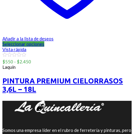
Añadir a la lista de deseos
Seleccionar opciones
Vista rápida
Rango
0
$
550
-
$
2.450
out
de
Laquín
of
precios:
5
desde
PINTURA PREMIUM CIELORRASOS
$550
3,6L – 18L
hasta
$2.450
Somos una empresa líder en el rubro de ferretería y pinturas, pero