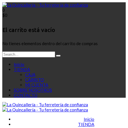
0
$
0
El carrito está vacío
No tienes elementos dentro del carrito de compras
Inicio
TIENDA
CAJA
CARRITO
MI CUENTA
SOBRE NOSOTROS
CONTACTO
Inicio
TIENDA