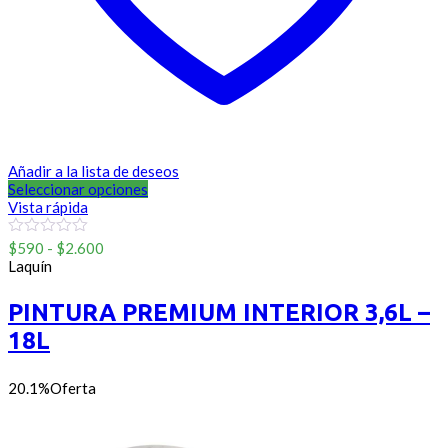
Añadir a la lista de deseos
Seleccionar opciones
Vista rápida
Rango
0
$
590
-
$
2.600
out
de
Laquín
of
precios:
5
desde
PINTURA PREMIUM INTERIOR 3,6L –
$590
18L
hasta
$2.600
20.1%
Oferta