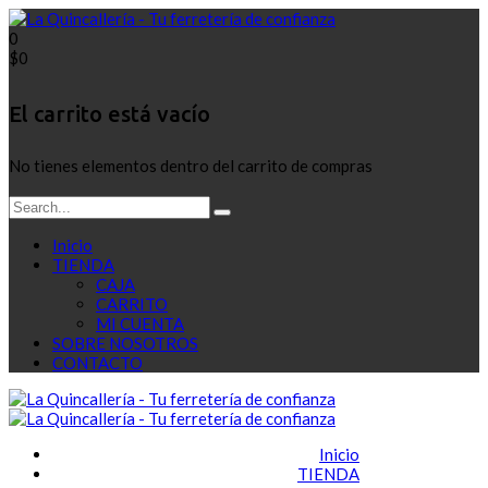
0
$
0
El carrito está vacío
No tienes elementos dentro del carrito de compras
Inicio
TIENDA
CAJA
CARRITO
MI CUENTA
SOBRE NOSOTROS
CONTACTO
Inicio
TIENDA