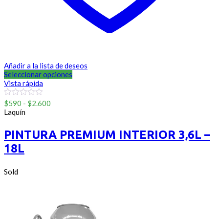
Añadir a la lista de deseos
Seleccionar opciones
Vista rápida
Rango
0
$
590
-
$
2.600
out
de
Laquín
of
precios:
5
desde
PINTURA PREMIUM INTERIOR 3,6L –
$590
18L
hasta
$2.600
Sold