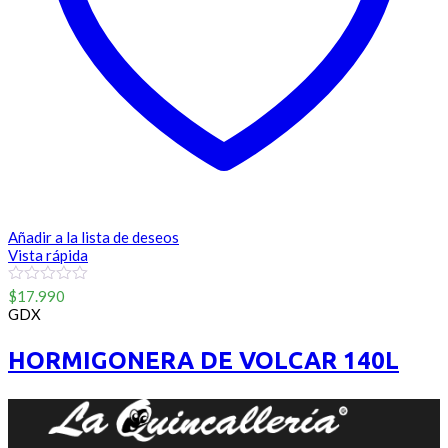
Añadir a la lista de deseos
Vista rápida
0
$
17.990
out
GDX
of
5
HORMIGONERA DE VOLCAR 140L