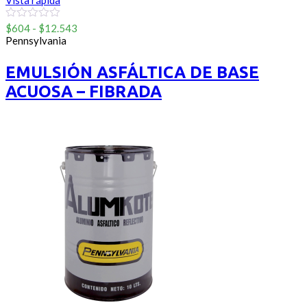
Vista rápida
Rango
0
$
604
-
$
12.543
out
de
Pennsylvania
of
precios:
5
desde
EMULSIÓN ASFÁLTICA DE BASE
$604
ACUOSA – FIBRADA
hasta
$12.543