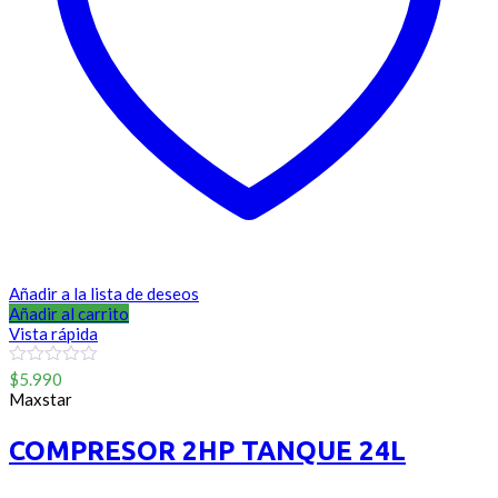
Añadir a la lista de deseos
Añadir al carrito
Vista rápida
0
$
5.990
out
Maxstar
of
5
COMPRESOR 2HP TANQUE 24L