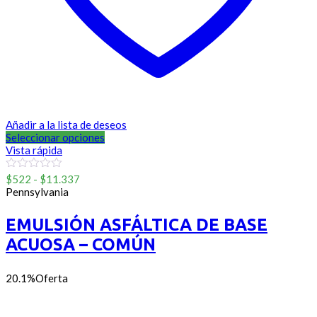
Añadir a la lista de deseos
Seleccionar opciones
Vista rápida
Rango
0
$
522
-
$
11.337
out
de
Pennsylvania
of
precios:
5
desde
EMULSIÓN ASFÁLTICA DE BASE
$522
ACUOSA – COMÚN
hasta
$11.337
20.1%
Oferta