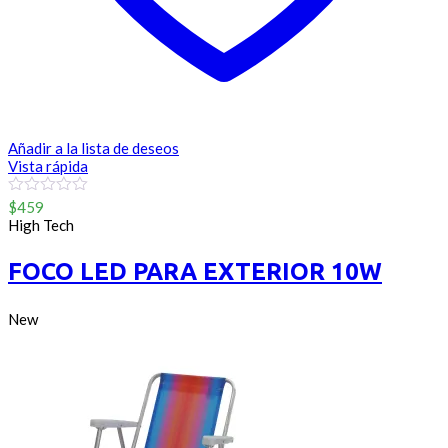
Añadir a la lista de deseos
Vista rápida
0
$
459
out
High Tech
of
5
FOCO LED PARA EXTERIOR 10W
New