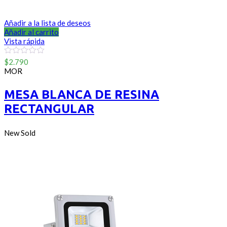
Añadir a la lista de deseos
Añadir al carrito
Vista rápida
0
$
2.790
out
MOR
of
5
MESA BLANCA DE RESINA
RECTANGULAR
New
Sold