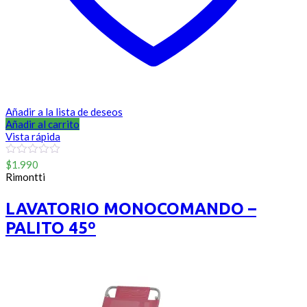
Añadir a la lista de deseos
Añadir al carrito
Vista rápida
0
$
1.990
out
Rimontti
of
5
LAVATORIO MONOCOMANDO –
PALITO 45º