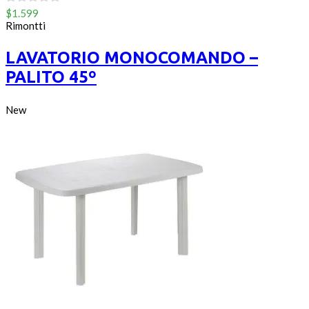
0
$
1.599
out
Rimontti
of
5
LAVATORIO MONOCOMANDO –
PALITO 45º
New