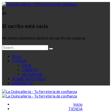
0
$
0
El carrito está vacío
No tienes elementos dentro del carrito de compras
Inicio
TIENDA
CAJA
CARRITO
MI CUENTA
SOBRE NOSOTROS
CONTACTO
Inicio
TIENDA