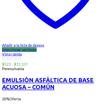
Añadir a la lista de deseos
Seleccionar opciones
Vista rápida
Rango
0
$
522
-
$
11.337
out
de
Pennsylvania
of
precios:
5
desde
EMULSIÓN ASFÁLTICA DE BASE
$522
ACUOSA – COMÚN
hasta
$11.337
20%
Oferta