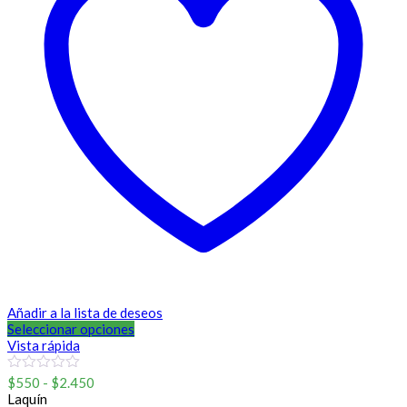
Añadir a la lista de deseos
Seleccionar opciones
Vista rápida
Rango
0
$
550
-
$
2.450
out
de
Laquín