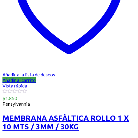
Añadir a la lista de deseos
Añadir al carrito
Vista rápida
0
$
1.850
out
Pensylvannia
of
5
MEMBRANA ASFÁLTICA ROLLO 1 X
10 MTS / 3MM / 30KG