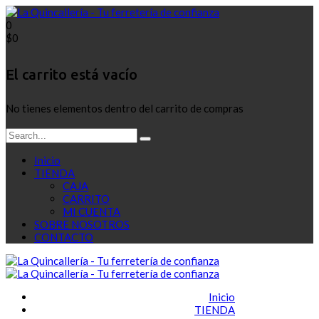
0
$
0
El carrito está vacío
No tienes elementos dentro del carrito de compras
Inicio
TIENDA
CAJA
CARRITO
MI CUENTA
SOBRE NOSOTROS
CONTACTO
Inicio
TIENDA