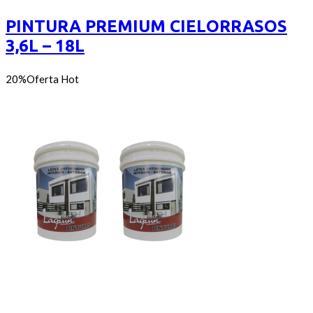
of
precios:
5
desde
PINTURA PREMIUM CIELORRASOS
$550
3,6L – 18L
hasta
$2.450
20%
Oferta
Hot