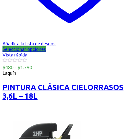
Añadir a la lista de deseos
Seleccionar opciones
Vista rápida
Rango
0
$
480
-
$
1.790
out
de
Laquín
of
precios:
5
desde
PINTURA CLÁSICA CIELORRASOS
$480
3,6L – 18L
hasta
$1.790