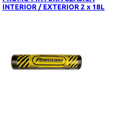
$5.500.
$4.400.
INTERIOR / EXTERIOR 2 x 18L