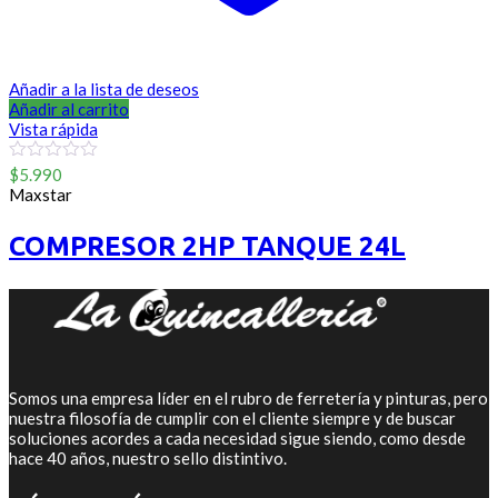
Añadir a la lista de deseos
Añadir al carrito
Vista rápida
0
$
5.990
out
Maxstar
of
5
COMPRESOR 2HP TANQUE 24L
Somos una empresa líder en el rubro de ferretería y pinturas, pero
nuestra filosofía de cumplir con el cliente siempre y de buscar
soluciones acordes a cada necesidad sigue siendo, como desde
hace 40 años, nuestro sello distintivo.