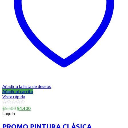
Añadir a la lista de deseos
Añadir al carrito
Vista rápida
El
El
0
$
5.500
$
4.400
out
precio
precio
Laquín
of
original
actual
5
era:
es:
PROMO PINTURA CLÁSICA