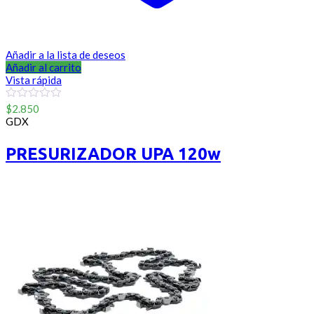
Añadir a la lista de deseos
Añadir al carrito
Vista rápida
0
$
2.850
out
GDX
of
5
PRESURIZADOR UPA 120w