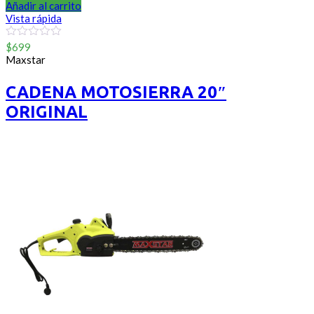
Añadir al carrito
Vista rápida
0
$
699
out
Maxstar
of
5
CADENA MOTOSIERRA 20″
ORIGINAL