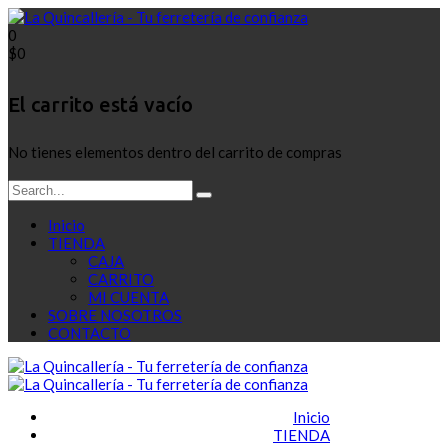
0
$
0
El carrito está vacío
No tienes elementos dentro del carrito de compras
Inicio
TIENDA
CAJA
CARRITO
MI CUENTA
SOBRE NOSOTROS
CONTACTO
Inicio
TIENDA