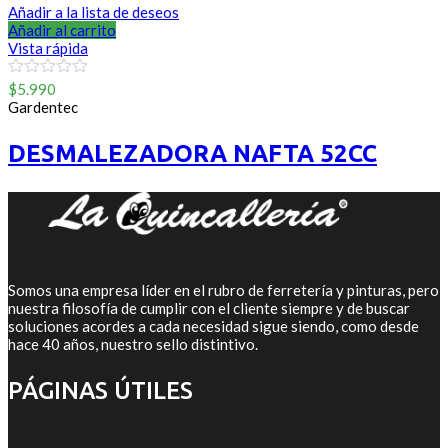
Añadir a la lista de deseos
Añadir al carrito
Vista rápida
0
$
5.990
out
Gardentec
of
5
DESMALEZADORA NAFTA 52CC
Somos una empresa líder en el rubro de ferretería y pinturas, pero
nuestra filosofía de cumplir con el cliente siempre y de buscar
soluciones acordes a cada necesidad sigue siendo, como desde
hace 40 años, nuestro sello distintivo.
PÁGINAS ÚTILES