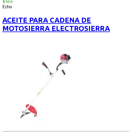
0
$
466
out
Echo
of
5
ACEITE PARA CADENA DE
MOTOSIERRA ELECTROSIERRA