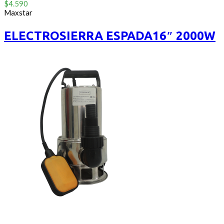
0
$
4.590
out
Maxstar
of
5
ELECTROSIERRA ESPADA16″ 2000W