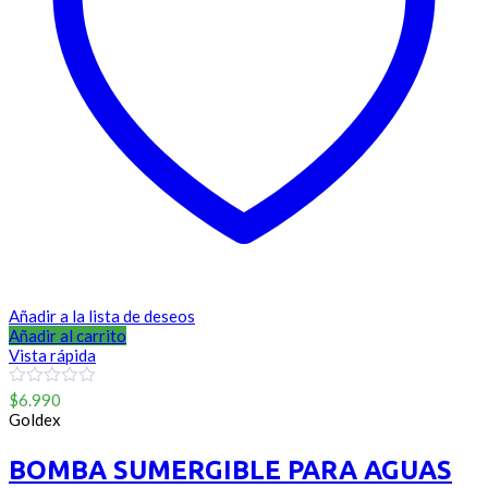
Añadir a la lista de deseos
Añadir al carrito
Vista rápida
0
$
6.990
out
Goldex
of
5
BOMBA SUMERGIBLE PARA AGUAS