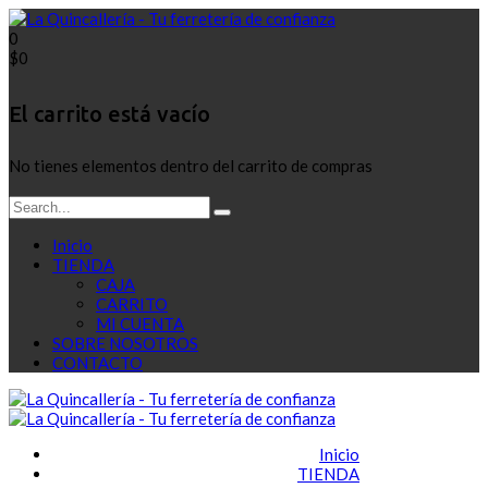
0
$
0
El carrito está vacío
No tienes elementos dentro del carrito de compras
Inicio
TIENDA
CAJA
CARRITO
MI CUENTA
SOBRE NOSOTROS
CONTACTO
Inicio
TIENDA