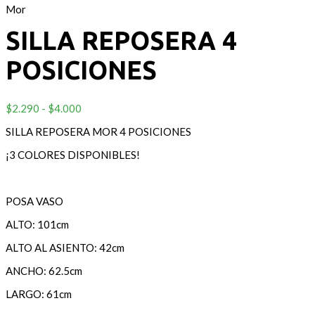
Mor
SILLA REPOSERA 4
POSICIONES
Rango
$
2.290
-
$
4.000
de
SILLA REPOSERA MOR 4 POSICIONES
precios:
desde
¡3 COLORES DISPONIBLES!
$2.290
hasta
$4.000
POSA VASO
ALTO: 101cm
ALTO AL ASIENTO: 42cm
ANCHO: 62.5cm
LARGO: 61cm