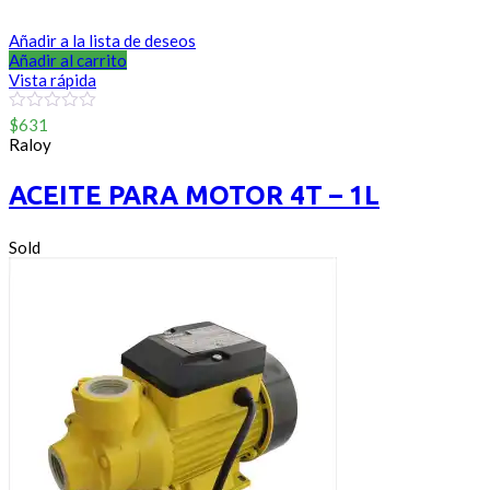
Añadir a la lista de deseos
Añadir al carrito
Vista rápida
0
$
631
out
Raloy
of
5
ACEITE PARA MOTOR 4T – 1L
Sold