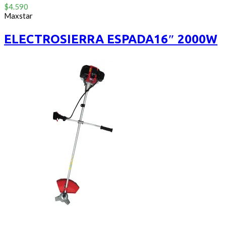
0
$
4.590
out
Maxstar
of
5
ELECTROSIERRA ESPADA16″ 2000W