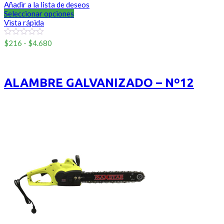
Añadir a la lista de deseos
Seleccionar opciones
Vista rápida
Rango
0
$
216
-
$
4.680
out
de
of
Sinmarca
precios:
5
desde
$216
ALAMBRE GALVANIZADO – Nº12
hasta
$4.680