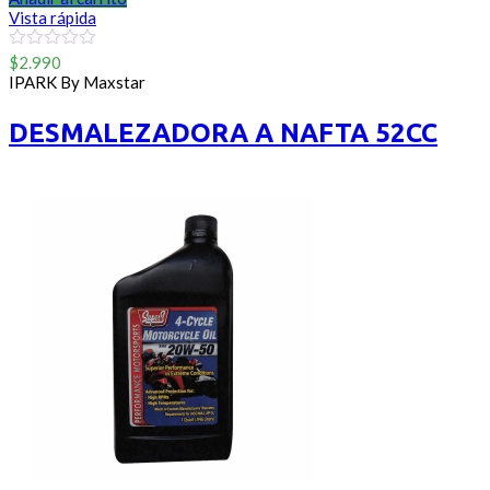
Vista rápida
0
$
2.990
out
IPARK By Maxstar
of
5
DESMALEZADORA A NAFTA 52CC