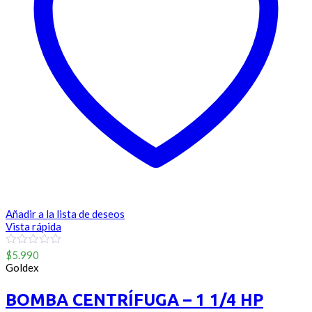
Añadir a la lista de deseos
Vista rápida
0
$
5.990
out
Goldex
of
5
BOMBA CENTRÍFUGA – 1 1/4 HP