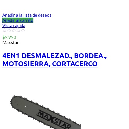
Añadir a la lista de deseos
Añadir al carrito
Vista rápida
0
$
9.990
out
Maxstar
of
5
4EN1 DESMALEZAD., BORDEA.,
MOTOSIERRA, CORTACERCO