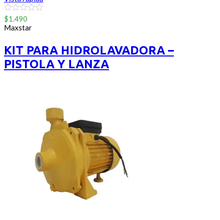
0
$
1.490
out
Maxstar
of
5
KIT PARA HIDROLAVADORA –
PISTOLA Y LANZA