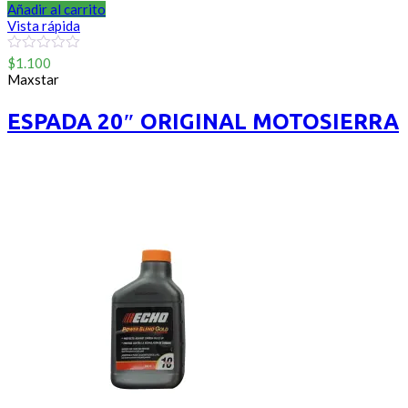
Añadir al carrito
Vista rápida
0
$
1.100
out
Maxstar
of
5
ESPADA 20″ ORIGINAL MOTOSIERRA