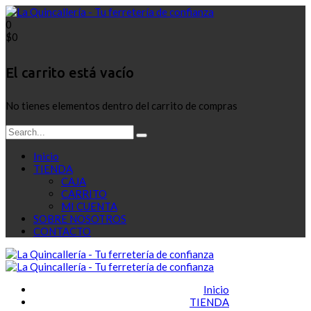
0
$
0
El carrito está vacío
No tienes elementos dentro del carrito de compras
Inicio
TIENDA
CAJA
CARRITO
MI CUENTA
SOBRE NOSOTROS
CONTACTO
Inicio
TIENDA