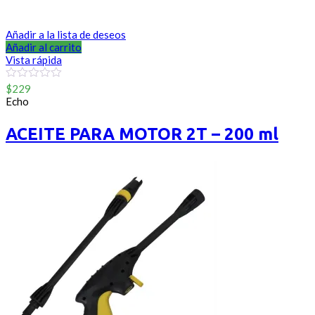
Añadir a la lista de deseos
Añadir al carrito
Vista rápida
0
$
229
out
Echo
of
5
ACEITE PARA MOTOR 2T – 200 ml