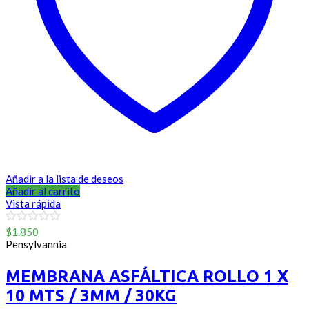
Añadir a la lista de deseos
Añadir al carrito
Vista rápida
0
$
1.850
out
Pensylvannia
of
5
MEMBRANA ASFÁLTICA ROLLO 1 X
10 MTS / 3MM / 30KG