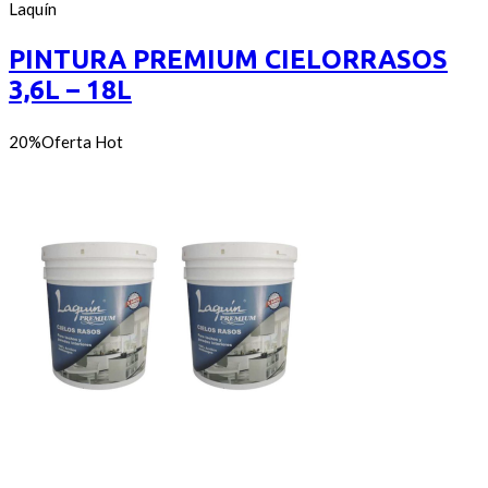
out
de
Laquín
of
precios:
5
desde
PINTURA PREMIUM CIELORRASOS
$550
3,6L – 18L
hasta
$2.450
20%
Oferta
Hot