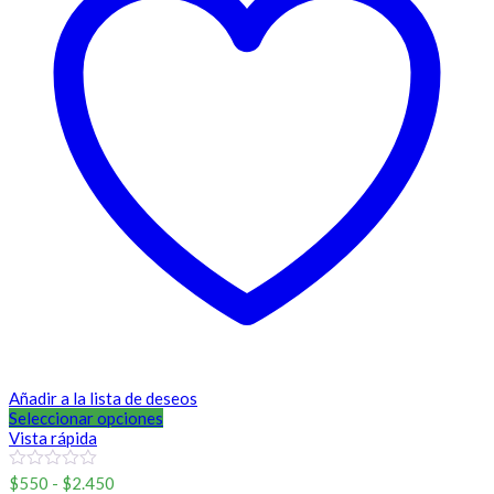
Añadir a la lista de deseos
Seleccionar opciones
Vista rápida
Rango
0
$
550
-
$
2.450