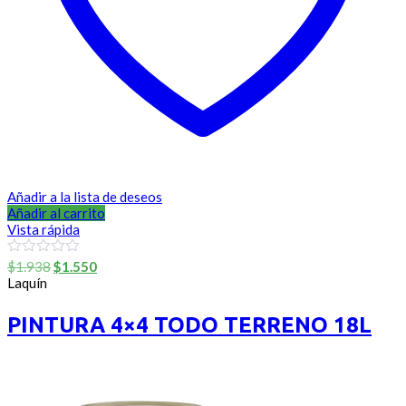
Añadir a la lista de deseos
Añadir al carrito
Vista rápida
El
El
0
$
1.938
$
1.550
out
precio
precio
Laquín
of
original
actual
5
era:
es:
PINTURA 4×4 TODO TERRENO 18L
$1.938.
$1.550.