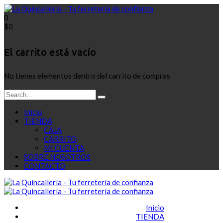
0
$
0
El carrito está vacío
No tienes elementos dentro del carrito de compras
Inicio
TIENDA
CAJA
CARRITO
MI CUENTA
SOBRE NOSOTROS
CONTACTO
Inicio
TIENDA