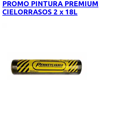
era:
es:
PROMO PINTURA PREMIUM
$6.000.
$4.800.
CIELORRASOS 2 x 18L