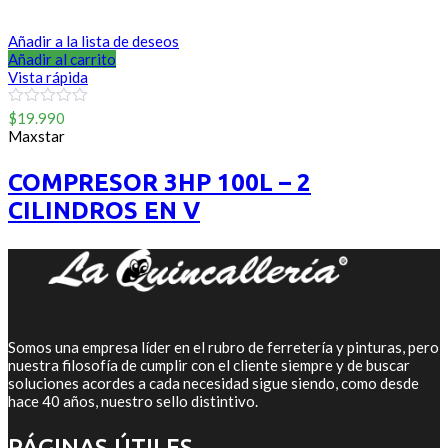
Añadir a la lista de deseos
Añadir al carrito
Vista rápida
0
$
19.990
out
Maxstar
of
5
COMPRESOR 3HP 100L – 2
CILINDROS EN V
Somos una empresa líder en el rubro de ferretería y pinturas, pero
nuestra filosofía de cumplir con el cliente siempre y de buscar
soluciones acordes a cada necesidad sigue siendo, como desde
hace 40 años, nuestro sello distintivo.
PÁGINAS ÚTILES