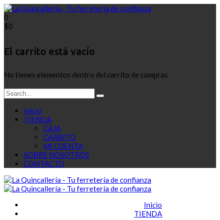
0
$
0
El carrito está vacío
No tienes elementos dentro del carrito de compras
Inicio
TIENDA
CAJA
CARRITO
MI CUENTA
SOBRE NOSOTROS
CONTACTO
Inicio
TIENDA