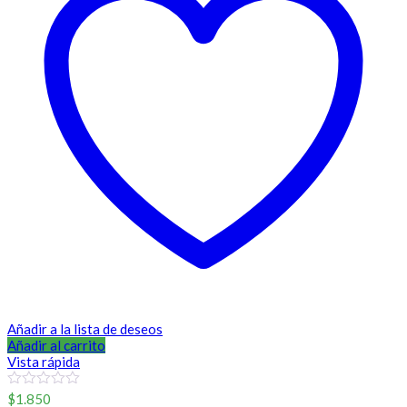
Añadir a la lista de deseos
Añadir al carrito
Vista rápida
0
$
1.850