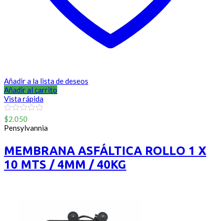
Añadir a la lista de deseos
Añadir al carrito
Vista rápida
0
$
2.050
out
Pensylvannia
of
5
MEMBRANA ASFÁLTICA ROLLO 1 X
10 MTS / 4MM / 40KG