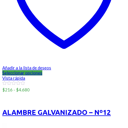
Añadir a la lista de deseos
Seleccionar opciones
Vista rápida
Rango
0
$
216
-
$
4.680
out
de
of
Sinmarca
precios:
5
desde
$216
ALAMBRE GALVANIZADO – Nº12
hasta
$4.680