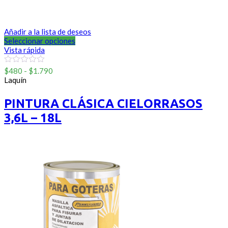
Añadir a la lista de deseos
Seleccionar opciones
Vista rápida
Rango
0
$
480
-
$
1.790
out
de
Laquín
of
precios:
5
desde
PINTURA CLÁSICA CIELORRASOS
$480
3,6L – 18L
hasta
$1.790