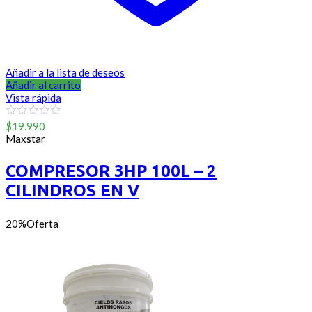
Añadir a la lista de deseos
Añadir al carrito
Vista rápida
0
$
19.990
out
Maxstar
of
5
COMPRESOR 3HP 100L – 2
CILINDROS EN V
20%
Oferta