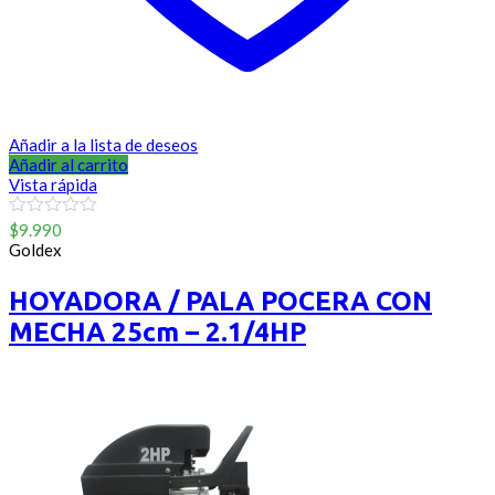
Añadir a la lista de deseos
Añadir al carrito
Vista rápida
0
$
9.990
out
Goldex
of
5
HOYADORA / PALA POCERA CON
MECHA 25cm – 2.1/4HP