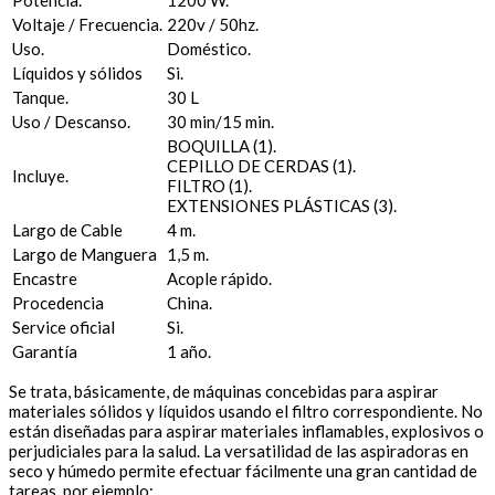
Potencia.
1200 W.
Voltaje / Frecuencia.
220v / 50hz.
Uso.
Doméstico.
Líquidos y sólidos
Si.
Tanque.
30 L
Uso / Descanso.
30 min/15 min.
BOQUILLA (1).
CEPILLO DE CERDAS (1).
Incluye.
FILTRO (1).
EXTENSIONES PLÁSTICAS (3).
Largo de Cable
4 m.
Largo de Manguera
1,5 m.
Encastre
Acople rápido.
Procedencia
China.
Service oficial
Si.
Garantía
1 año.
Se trata, básicamente, de máquinas concebidas para aspirar
materiales sólidos y líquidos usando el filtro correspondiente. No
están diseñadas para aspirar materiales inflamables, explosivos o
perjudiciales para la salud. La versatilidad de las aspiradoras en
seco y húmedo permite efectuar fácilmente una gran cantidad de
tareas, por ejemplo: