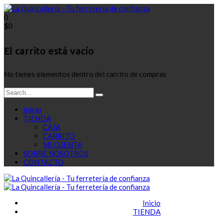
0
$
0
El carrito está vacío
No tienes elementos dentro del carrito de compras
Inicio
TIENDA
CAJA
CARRITO
MI CUENTA
SOBRE NOSOTROS
CONTACTO
Inicio
TIENDA