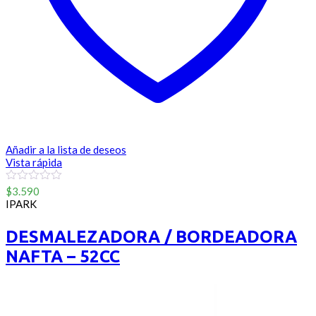
Añadir a la lista de deseos
Vista rápida
0
$
3.590
out
IPARK
of
5
DESMALEZADORA / BORDEADORA
NAFTA – 52CC