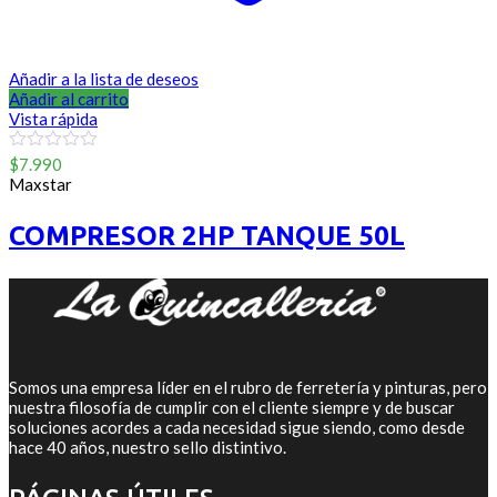
Añadir a la lista de deseos
Añadir al carrito
Vista rápida
0
$
7.990
out
Maxstar
of
5
COMPRESOR 2HP TANQUE 50L
Somos una empresa líder en el rubro de ferretería y pinturas, pero
nuestra filosofía de cumplir con el cliente siempre y de buscar
soluciones acordes a cada necesidad sigue siendo, como desde
hace 40 años, nuestro sello distintivo.