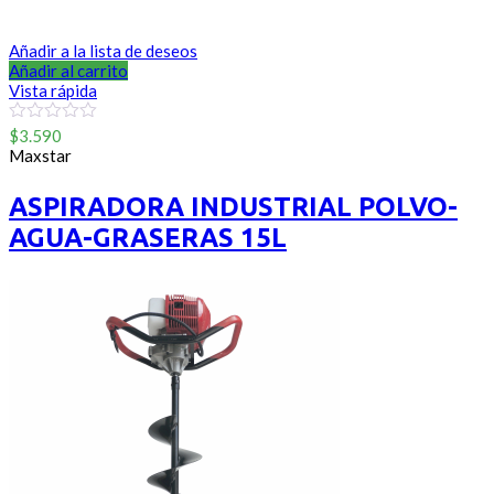
Añadir a la lista de deseos
Añadir al carrito
Vista rápida
0
$
3.590
out
Maxstar
of
5
ASPIRADORA INDUSTRIAL POLVO-
AGUA-GRASERAS 15L