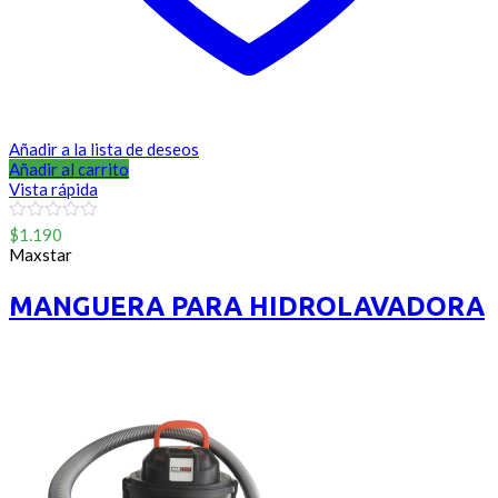
Añadir a la lista de deseos
Añadir al carrito
Vista rápida
0
$
1.190
out
Maxstar
of
5
MANGUERA PARA HIDROLAVADORA