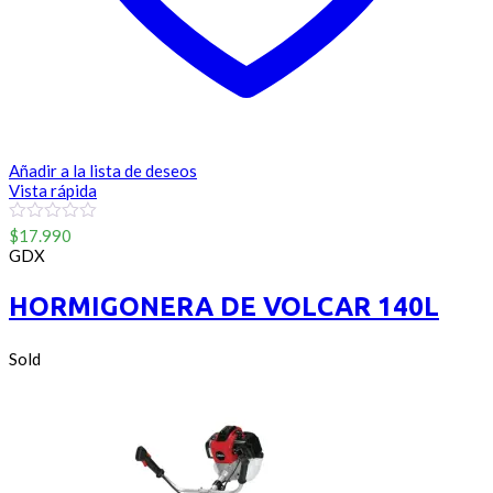
Añadir a la lista de deseos
Vista rápida
0
$
17.990
out
GDX
of
5
HORMIGONERA DE VOLCAR 140L
Sold