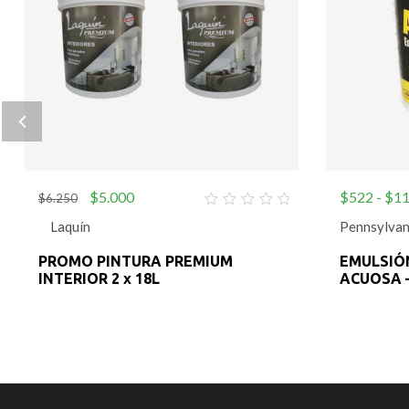
$
5.000
$
522
-
$
11
$
6.250
0
Laquín
Pennsylvan
out
of
5
PROMO PINTURA PREMIUM
EMULSIÓN
INTERIOR 2 x 18L
ACUOSA 