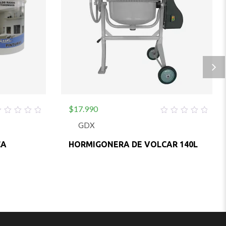
$
17.990
0
GDX
ut
out
f
of
5
CA
HORMIGONERA DE VOLCAR 140L