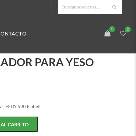
0
0
CONTACTO
LADOR PARA YESO
W TH-DY 500 Einhell
 AL CARRITO