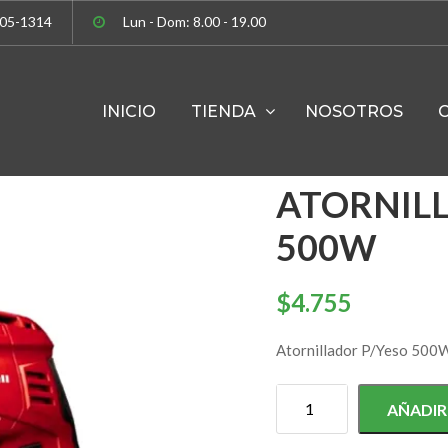
305-1314
Lun - Dom: 8.00 - 19.00
INICIO
TIENDA
NOSOTROS
Einhell
ATORNIL
500W
$
4.755
Atornillador P/Yeso 500
AÑADIR