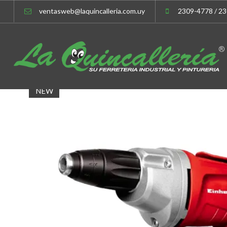
ventasweb@laquincalleria.com.uy
2309-4778 / 2
NEW