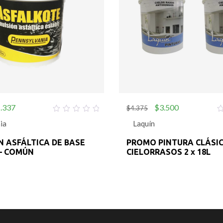
.337
$
3.500
$
4.375
0
0
ia
Laquín
out
o
of
o
5
5
 ASFÁLTICA DE BASE
PROMO PINTURA CLÁSI
– COMÚN
CIELORRASOS 2 x 18L