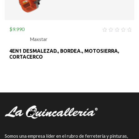
$
9.990
0
Maxstar
out
of
5
4EN1 DESMALEZAD., BORDEA., MOTOSIERRA,
CORTACERCO
Somos una empresa líder en el rubro de ferretería y pinturas,