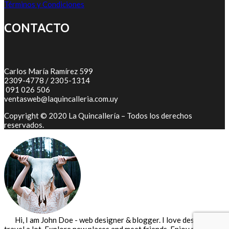
Términos y Condiciones
CONTACTO
Carlos María Ramírez 599
2309-4778 / 2305-1314
091 026 506
ventasweb@laquincalleria.com.uy
Copyright © 2020 La Quincallería – Todos los derechos
reservados.
Hi, I am John Doe - web designer & blogger. I love design and
travel a lot. Explore new places and meet friends. Enjoy my