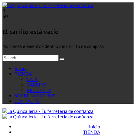
0
$
0
El carrito está vacío
No tienes elementos dentro del carrito de compras
Inicio
TIENDA
CAJA
CARRITO
MI CUENTA
SOBRE NOSOTROS
CONTACTO
Inicio
TIENDA