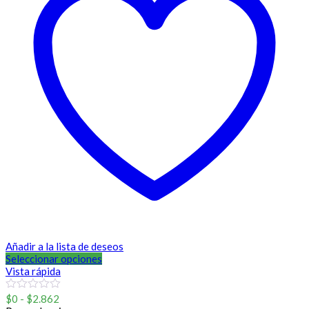
Añadir a la lista de deseos
Seleccionar opciones
Vista rápida
Rango
0
$
0
-
$
2.862
out