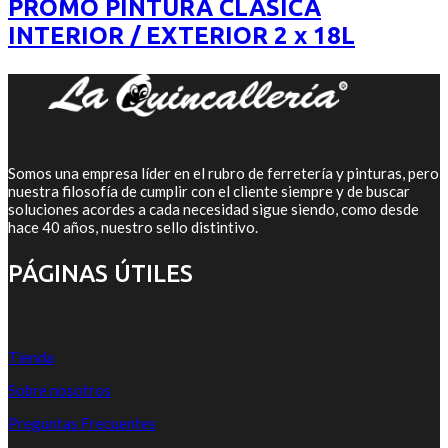
PROMO PINTURA CLÁSICA
$5.500.
$4.400.
INTERIOR / EXTERIOR 2 x 18L
Somos una empresa líder en el rubro de ferretería y pinturas, pero
nuestra filosofía de cumplir con el cliente siempre y de buscar
soluciones acordes a cada necesidad sigue siendo, como desde
hace 40 años, nuestro sello distintivo.
PÁGINAS ÚTILES
Tienda
Sobre nosotros
Preguntas Frecuentes