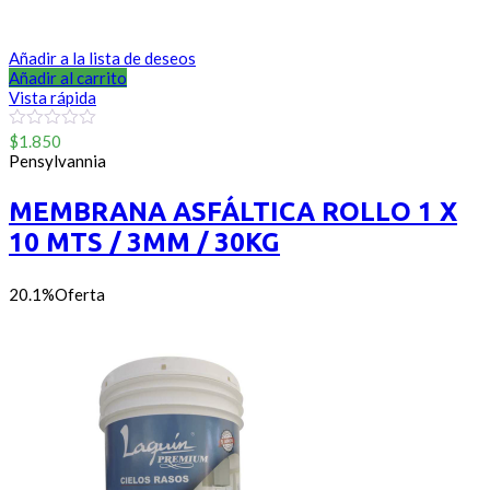
Añadir a la lista de deseos
Añadir al carrito
Vista rápida
0
$
1.850
out
Pensylvannia
of
5
MEMBRANA ASFÁLTICA ROLLO 1 X
10 MTS / 3MM / 30KG
20.1%
Oferta