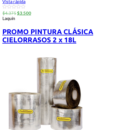
Vista rápida
El
El
0
$
4.375
$
3.500
out
precio
precio
Laquín
of
original
actual
5
era:
es:
PROMO PINTURA CLÁSICA
$4.375.
$3.500.
CIELORRASOS 2 x 18L