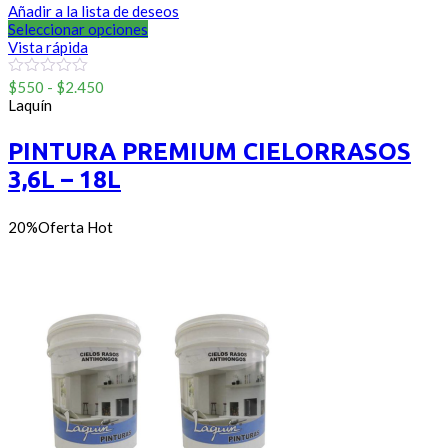
Añadir a la lista de deseos
Seleccionar opciones
Vista rápida
Rango
0
$
550
-
$
2.450
out
de
Laquín
of
precios:
5
desde
PINTURA PREMIUM CIELORRASOS
$550
3,6L – 18L
hasta
$2.450
20%
Oferta
Hot