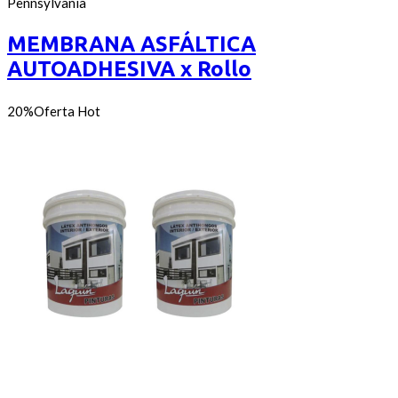
de
Pennsylvania
of
precios:
5
desde
MEMBRANA ASFÁLTICA
$0
AUTOADHESIVA x Rollo
hasta
$2.862
20%
Oferta
Hot