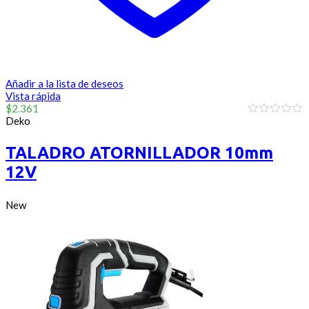
Añadir a la lista de deseos
Vista rápida
$
2.361
Deko
0
out
of
TALADRO ATORNILLADOR 10mm
5
12V
New