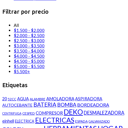
Filtrar por precio
All
$
1.500
-
$
2.000
$
2.000
-
$
2.500
$
2.500
-
$
3.000
$
3.000
-
$
3.500
$
3.500
-
$
4.000
$
4.000
-
$
4.500
$
4.500
-
$
5.000
$
5.000
-
$
5.500
$
5.500
+
Etiquetas
AMOLADORA
20
AGUA
ASPIRADORA
52CC
ALAMBRE
BATERIA
BOMBA
BORDEADORA
AUTOCEBANTE
DEKO
DESMALEZADORA
COMPRESOR
CESPED
CENTRIFUGA
ELECTRICAS
einhell
ELECTRICA
ESPADA
GALVANIZADO