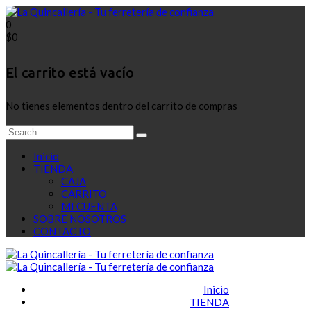
0
$
0
El carrito está vacío
No tienes elementos dentro del carrito de compras
Inicio
TIENDA
CAJA
CARRITO
MI CUENTA
SOBRE NOSOTROS
CONTACTO
Inicio
TIENDA