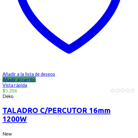
Añadir a la lista de deseos
Añadir al carrito
Vista rápida
$
5.206
Deko
0
out
of
TALADRO C/PERCUTOR 16mm
5
1200W
New