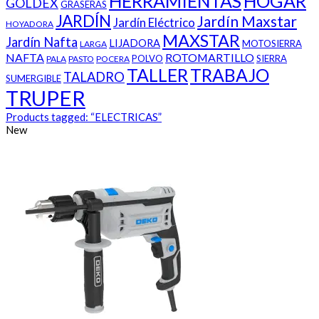
HERRAMIENTAS
HOGAR
GOLDEX
GRASERAS
JARDÍN
Jardín Maxstar
Jardín Eléctrico
HOYADORA
MAXSTAR
Jardín Nafta
LIJADORA
MOTOSIERRA
LARGA
NAFTA
ROTOMARTILLO
POLVO
SIERRA
PALA
PASTO
POCERA
TALLER
TRABAJO
TALADRO
SUMERGIBLE
TRUPER
Products tagged:
“ELECTRICAS”
New