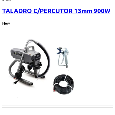
out
of
TALADRO C/PERCUTOR 13mm 900W
5
New