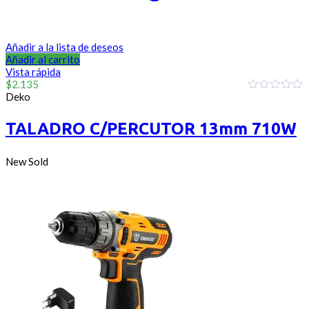
Añadir a la lista de deseos
Añadir al carrito
Vista rápida
$
2.135
Deko
0
out
of
TALADRO C/PERCUTOR 13mm 710W
5
New
Sold