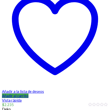
Añadir a la lista de deseos
Añadir al carrito
Vista rápida
$
2.235
Deko
0