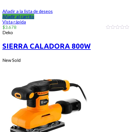
Añadir a la lista de deseos
Añadir al carrito
Vista rápida
$
3.678
Deko
0
out
of
SIERRA CALADORA 800W
5
New
Sold