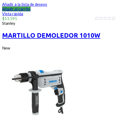
Añadir a la lista de deseos
Añadir al carrito
Vista rápida
$
13.595
Stanley
0
out
of
MARTILLO DEMOLEDOR 1010W
5
New