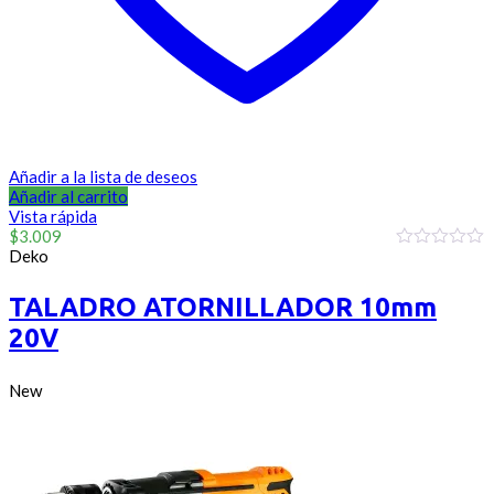
Añadir a la lista de deseos
Añadir al carrito
Vista rápida
$
3.009
Deko
0
out
of
TALADRO ATORNILLADOR 10mm
5
20V
New