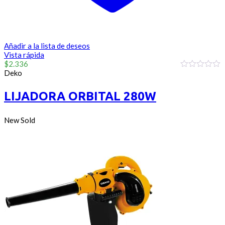
Añadir a la lista de deseos
Vista rápida
$
2.336
Deko
0
out
of
LIJADORA ORBITAL 280W
5
New
Sold