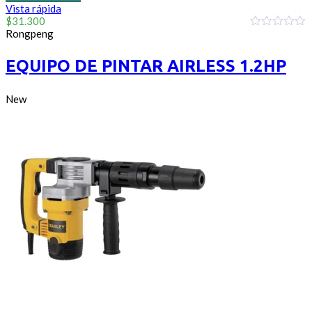
Vista rápida
$
31.300
Rongpeng
0
out
of
EQUIPO DE PINTAR AIRLESS 1.2HP
5
New