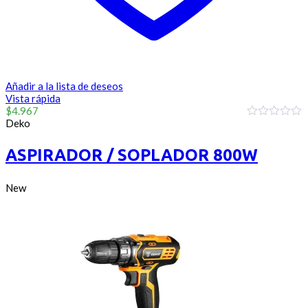
Añadir a la lista de deseos
Vista rápida
$
4.967
Deko
0
out
of
ASPIRADOR / SOPLADOR 800W
5
New