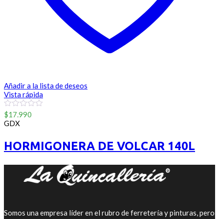
Añadir a la lista de deseos
Vista rápida
0
$
17.990
out
GDX
of
5
HORMIGONERA DE VOLCAR 140L
Somos una empresa líder en el rubro de ferretería y pinturas, pero