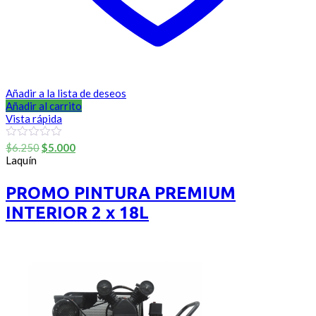
Añadir a la lista de deseos
Añadir al carrito
Vista rápida
El
El
0
$
6.250
$
5.000
out
precio
precio
Laquín
of
original
actual
5
era:
es:
PROMO PINTURA PREMIUM
$6.250.
$5.000.
INTERIOR 2 x 18L