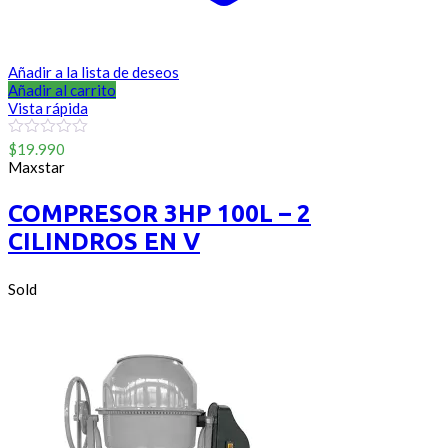
Añadir a la lista de deseos
Añadir al carrito
Vista rápida
0
$
19.990
out
Maxstar
of
5
COMPRESOR 3HP 100L – 2
CILINDROS EN V
Sold