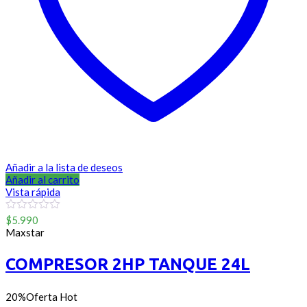
Añadir a la lista de deseos
Añadir al carrito
Vista rápida
0
$
5.990
out
Maxstar
of
5
COMPRESOR 2HP TANQUE 24L
20%
Oferta
Hot