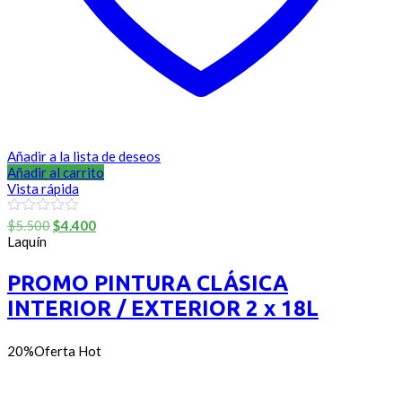
Añadir a la lista de deseos
Añadir al carrito
Vista rápida
El
El
0
$
5.500
$
4.400
out
precio
precio
Laquín
of
original
actual
5
era:
es:
PROMO PINTURA CLÁSICA
$5.500.
$4.400.
INTERIOR / EXTERIOR 2 x 18L
20%
Oferta
Hot