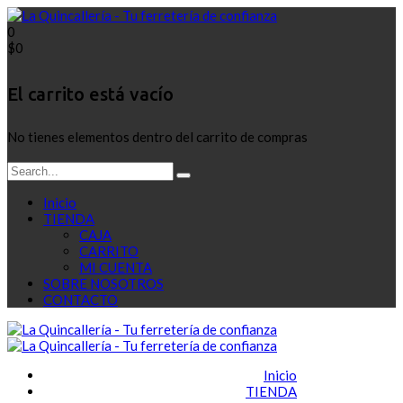
0
$
0
El carrito está vacío
No tienes elementos dentro del carrito de compras
Inicio
TIENDA
CAJA
CARRITO
MI CUENTA
SOBRE NOSOTROS
CONTACTO
Inicio
TIENDA