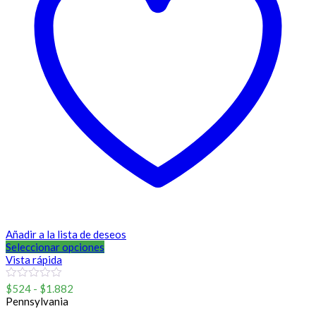
Añadir a la lista de deseos
Seleccionar opciones
Vista rápida
Rango
0
$
524
-
$
1.882
out
de
Pennsylvania
of
precios: