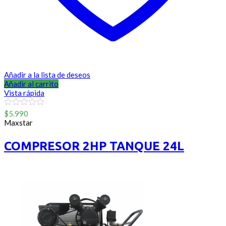
Añadir a la lista de deseos
Añadir al carrito
Vista rápida
0
$
5.990
out
Maxstar
of
5
COMPRESOR 2HP TANQUE 24L