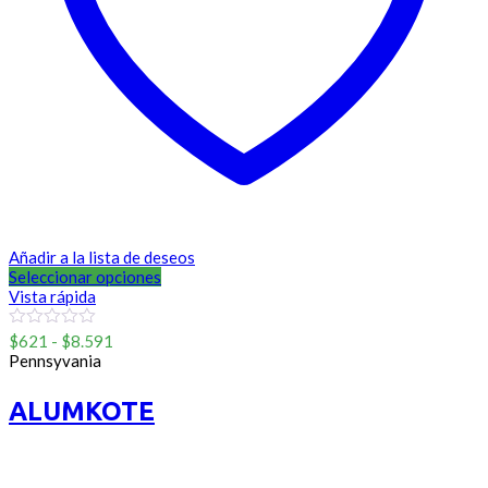
Añadir a la lista de deseos
Seleccionar opciones
Vista rápida
Rango
0
$
621
-
$
8.591
out
de
Pennsyvania
of
precios:
5
desde
ALUMKOTE
$621
hasta
$8.591