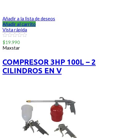
Añadir a la lista de deseos
Añadir al carrito
Vista rápida
0
$
19.990
out
Maxstar
of
5
COMPRESOR 3HP 100L – 2
CILINDROS EN V