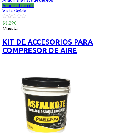
Añadir a la lista de deseos
Añadir al carrito
Vista rápida
0
$
1.290
out
Maxstar
of
5
KIT DE ACCESORIOS PARA
COMPRESOR DE AIRE