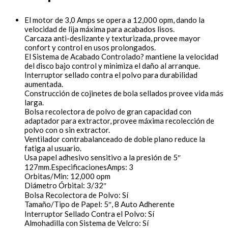
El motor de 3,0 Amps se opera a 12,000 opm, dando la
velocidad de lija máxima para acabados lisos.
Carcaza anti-deslizante y texturizada, provee mayor
confort y control en usos prolongados.
El Sistema de Acabado Controlado? mantiene la velocidad
del disco bajo control y minimiza el daño al arranque.
Interruptor sellado contra el polvo para durabilidad
aumentada.
Construcción de cojinetes de bola sellados provee vida más
larga.
Bolsa recolectora de polvo de gran capacidad con
adaptador para extractor, provee máxima recolección de
polvo con o sin extractor.
Ventilador contrabalanceado de doble plano reduce la
fatiga al usuario.
Usa papel adhesivo sensitivo a la presión de 5″
127mm.EspecificacionesAmps: 3
Orbitas/Min: 12,000 opm
Diámetro Órbital: 3/32″
Bolsa Recolectora de Polvo: Sí
Tamaño/Tipo de Papel: 5″, 8 Auto Adherente
Interruptor Sellado Contra el Polvo: Sí
Almohadilla con Sistema de Velcro: Sí