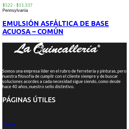
Rango
0
$
522
-
$
11.337
out
de
Pennsylvania
of
precios:
5
desde
EMULSIÓN ASFÁLTICA DE BASE
$522
ACUOSA – COMÚN
hasta
$11.337
Somos una empresa líder en el rubro de ferretería y pinturas, pero
nuestra filosofía de cumplir con el cliente siempre y de buscar
soluciones acordes a cada necesidad sigue siendo, como desde
hace 40 años, nuestro sello distintivo.
PÁGINAS ÚTILES
Tienda