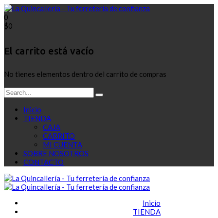
0
$
0
El carrito está vacío
No tienes elementos dentro del carrito de compras
Inicio
TIENDA
CAJA
CARRITO
MI CUENTA
SOBRE NOSOTROS
CONTACTO
Inicio
TIENDA