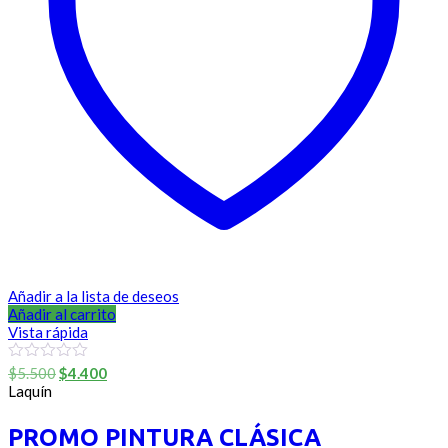
Añadir a la lista de deseos
Añadir al carrito
Vista rápida
El
El
0
$
5.500
$
4.400
out
precio
precio
Laquín
of
original
actual
5
era:
es:
PROMO PINTURA CLÁSICA
$5.500.
$4.400.