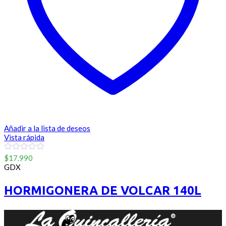
Añadir a la lista de deseos
Vista rápida
0
$
17.990
out
GDX
of
5
HORMIGONERA DE VOLCAR 140L