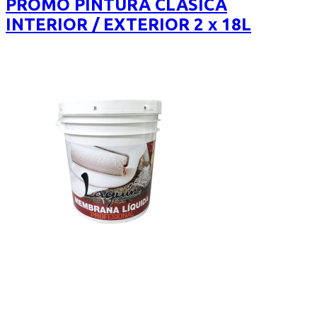
PROMO PINTURA CLÁSICA
$5.500.
$4.400.
INTERIOR / EXTERIOR 2 x 18L