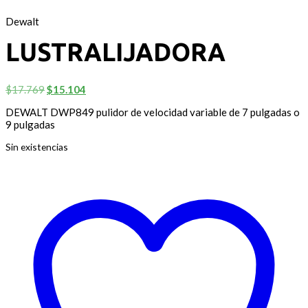
Dewalt
LUSTRALIJADORA
El
El
$
17.769
$
15.104
precio
precio
DEWALT DWP849 pulidor de velocidad variable de 7 pulgadas o
original
actual
9 pulgadas
era:
es:
$17.769.
$15.104.
Sin existencias