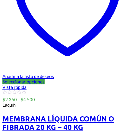
Añadir a la lista de deseos
Seleccionar opciones
Vista rápida
Rango
0
$
2.350
-
$
4.500
out
de
Laquín
of
precios:
5
desde
MEMBRANA LÍQUIDA COMÚN O
$2.350
FIBRADA 20 KG – 40 KG
hasta
$4.500