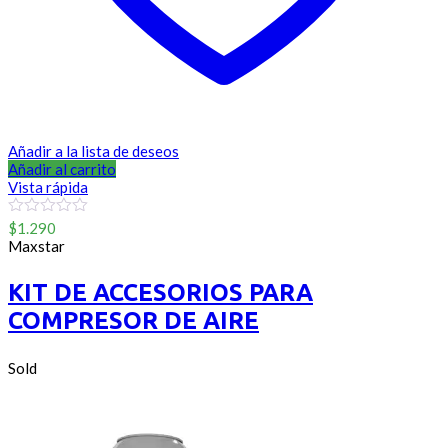
Añadir a la lista de deseos
Añadir al carrito
Vista rápida
0
$
1.290
out
Maxstar
of
5
KIT DE ACCESORIOS PARA
COMPRESOR DE AIRE
Sold