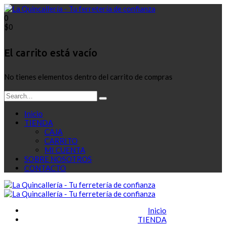
0
$
0
El carrito está vacío
No tienes elementos dentro del carrito de compras
Inicio
TIENDA
CAJA
CARRITO
MI CUENTA
SOBRE NOSOTROS
CONTACTO
Inicio
TIENDA