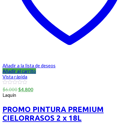
Añadir a la lista de deseos
Añadir al carrito
Vista rápida
El
El
0
$
6.000
$
4.800
out
precio
precio
Laquín
of
original
actual
5
era:
es:
PROMO PINTURA PREMIUM
$6.000.
$4.800.
CIELORRASOS 2 x 18L