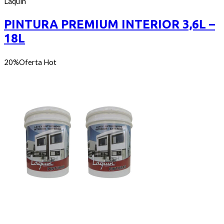
de
Laquín
of
precios:
5
desde
PINTURA PREMIUM INTERIOR 3,6L –
$590
18L
hasta
$2.600
20%
Oferta
Hot