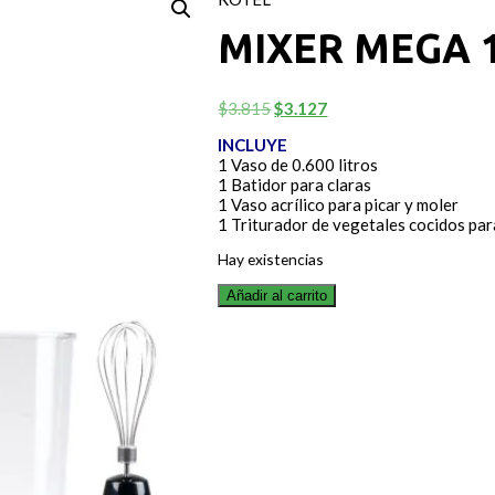
MIXER MEGA 
El
El
$
3.815
$
3.127
precio
precio
INCLUYE
original
actual
1 Vaso de 0.600 litros
era:
es:
1 Batidor para claras
$3.815.
$3.127.
1 Vaso acrílico para picar y moler
1 Triturador de vegetales cocidos par
Hay existencias
Añadir al carrito