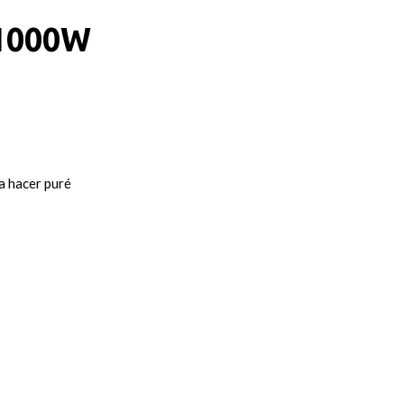
1000W
a hacer puré