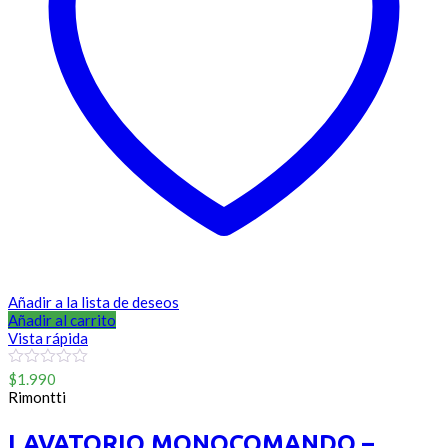
Añadir a la lista de deseos
Añadir al carrito
Vista rápida
0
$
1.990
out
Rimontti
of
5
LAVATORIO MONOCOMANDO –