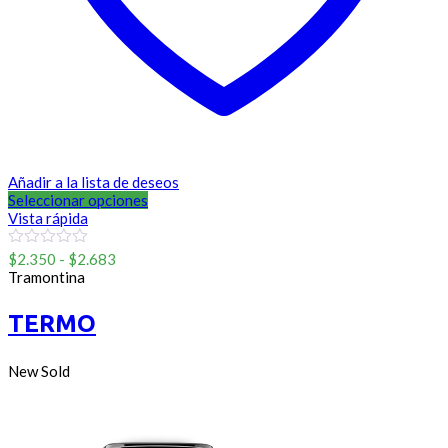
Añadir a la lista de deseos
Seleccionar opciones
Vista rápida
Rango
0
$
2.350
-
$
2.683
out
de
Tramontina
of
precios:
5
desde
TERMO
$2.350
hasta
$2.683
New
Sold