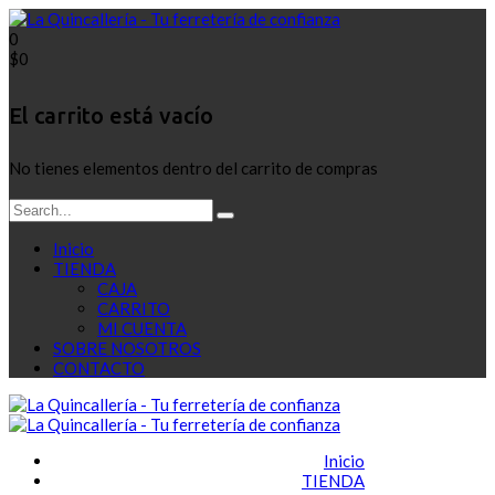
0
$
0
El carrito está vacío
No tienes elementos dentro del carrito de compras
Inicio
TIENDA
CAJA
CARRITO
MI CUENTA
SOBRE NOSOTROS
CONTACTO
Inicio
TIENDA