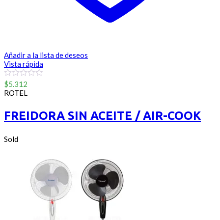
Añadir a la lista de deseos
Vista rápida
0
$
5.312
out
ROTEL
of
5
FREIDORA SIN ACEITE / AIR-COOK
Sold