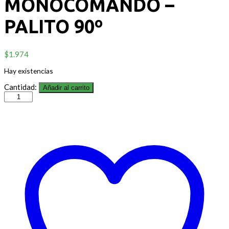
MONOCOMANDO –
PALITO 90º
$
1.974
Hay existencias
Cantidad:
Añadir al carrito