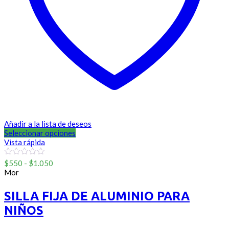
Añadir a la lista de deseos
Seleccionar opciones
Vista rápida
Rango
0
$
550
-
$
1.050
out
de
Mor
of
precios:
5
desde
SILLA FIJA DE ALUMINIO PARA
$550
NIÑOS
hasta
$1.050