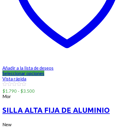
Añadir a la lista de deseos
Seleccionar opciones
Vista rápida
Rango
0
$
1.790
-
$
3.500
out
de
Mor
of
precios:
5
desde
SILLA ALTA FIJA DE ALUMINIO
$1.790
hasta
$3.500
New