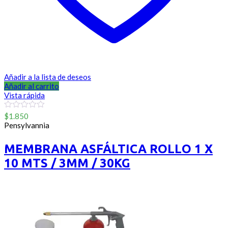
Añadir a la lista de deseos
Añadir al carrito
Vista rápida
0
$
1.850
out
Pensylvannia
of
5
MEMBRANA ASFÁLTICA ROLLO 1 X
10 MTS / 3MM / 30KG