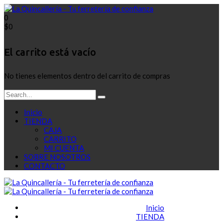
0
$
0
El carrito está vacío
No tienes elementos dentro del carrito de compras
Inicio
TIENDA
CAJA
CARRITO
MI CUENTA
SOBRE NOSOTROS
CONTACTO
Inicio
TIENDA