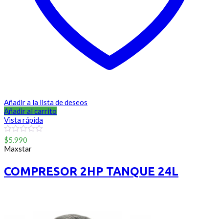
Añadir a la lista de deseos
Añadir al carrito
Vista rápida
0
$
5.990
out
Maxstar
of
5
COMPRESOR 2HP TANQUE 24L