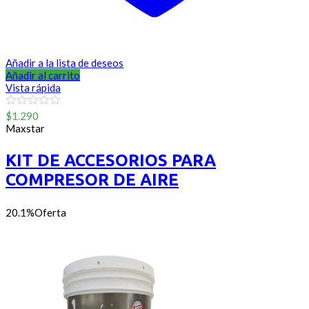
Añadir a la lista de deseos
Añadir al carrito
Vista rápida
0
$
1.290
out
Maxstar
of
5
KIT DE ACCESORIOS PARA
COMPRESOR DE AIRE
20.1%
Oferta