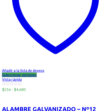
Añadir a la lista de deseos
Seleccionar opciones
Vista rápida
Rango
0
$
216
-
$
4.680
out
de
of
Sinmarca
precios:
5
desde
$216
ALAMBRE GALVANIZADO – Nº12