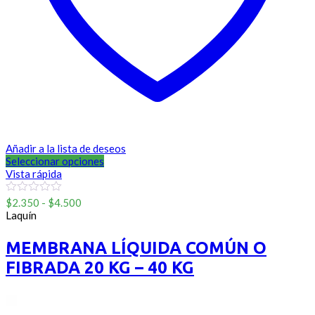
Añadir a la lista de deseos
Seleccionar opciones
Vista rápida
Rango
0
$
2.350
-
$
4.500
out
de
Laquín
of
precios:
5
desde
MEMBRANA LÍQUIDA COMÚN O
$2.350
FIBRADA 20 KG – 40 KG
hasta
$4.500