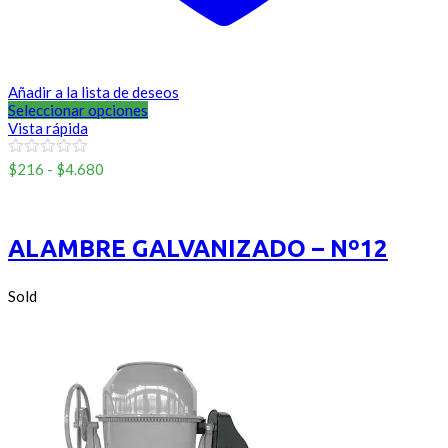
Añadir a la lista de deseos
Seleccionar opciones
Vista rápida
Rango
0
$
216
-
$
4.680
out
de
of
Sinmarca
precios:
5
desde
$216
ALAMBRE GALVANIZADO – Nº12
hasta
$4.680
Sold