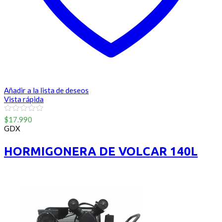
Añadir a la lista de deseos
Vista rápida
0
$
17.990
out
GDX
of
5
HORMIGONERA DE VOLCAR 140L