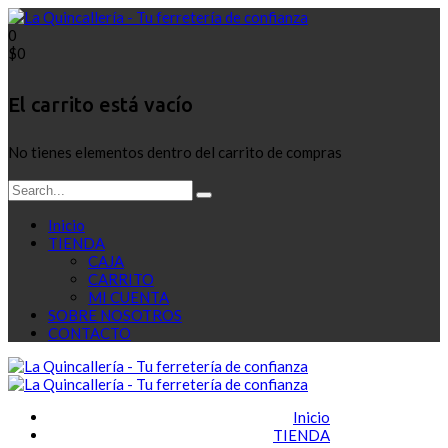
0
$
0
El carrito está vacío
No tienes elementos dentro del carrito de compras
Inicio
TIENDA
CAJA
CARRITO
MI CUENTA
SOBRE NOSOTROS
CONTACTO
Inicio
TIENDA