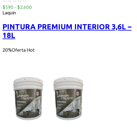
Rango
0
$
590
-
$
2.600
out
de
Laquín
of
precios:
5
desde
PINTURA PREMIUM INTERIOR 3,6L –
$590
18L
hasta
$2.600
20%
Oferta
Hot