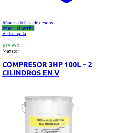
Añadir a la lista de deseos
Añadir al carrito
Vista rápida
0
$
19.990
out
Maxstar
of
5
COMPRESOR 3HP 100L – 2
CILINDROS EN V