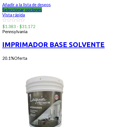
Añadir a la lista de deseos
Seleccionar opciones
Vista rápida
Rango
0
$
1.383
-
$
31.172
out
de
Pennsylvania
of
precios:
5
desde
IMPRIMADOR BASE SOLVENTE
$1.383
hasta
$31.172
20.1%
Oferta