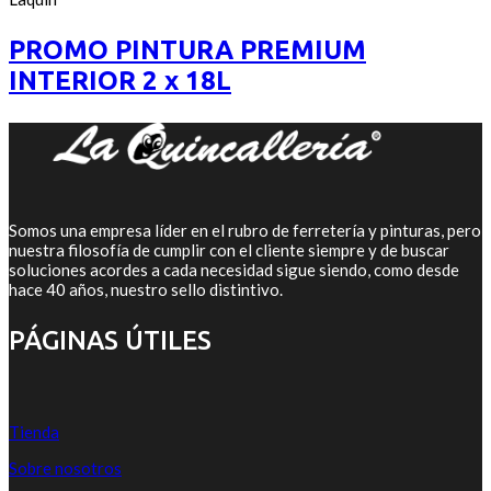
of
original
actual
5
era:
es:
PROMO PINTURA PREMIUM
$6.250.
$5.000.
INTERIOR 2 x 18L
Somos una empresa líder en el rubro de ferretería y pinturas, pero
nuestra filosofía de cumplir con el cliente siempre y de buscar
soluciones acordes a cada necesidad sigue siendo, como desde
hace 40 años, nuestro sello distintivo.
PÁGINAS ÚTILES
Tienda
Sobre nosotros