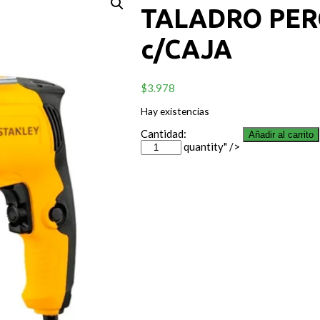
TALADRO PER
c/CAJA
$
3.978
Hay existencias
Cantidad:
Añadir al carrito
quantity" />