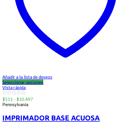
Añadir a la lista de deseos
Seleccionar opciones
Vista rápida
Rango
0
$
511
-
$
10.497
out
de
Pennsylvania
of
precios:
5
desde
IMPRIMADOR BASE ACUOSA
$511
hasta
$10.497