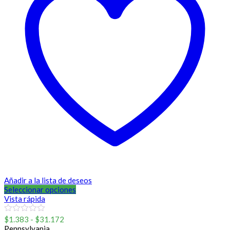
Añadir a la lista de deseos
Seleccionar opciones
Vista rápida
Rango
0
$
1.383
-
$
31.172
out
de
Pennsylvania