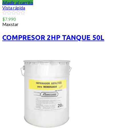
Añadir al carrito
Vista rápida
0
$
7.990
out
Maxstar
of
5
COMPRESOR 2HP TANQUE 50L