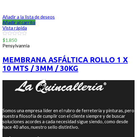
Añadir a la lista de deseos
Añadir al carrito
Vista rápida
0
$
1.850
out
Pensylvannia
of
5
MEMBRANA ASFÁLTICA ROLLO 1 X
10 MTS / 3MM / 30KG
Somos una empresa líder en el rubro de ferretería y pinturas, pero
nuestra filosofía de cumplir con el cliente siempre y de buscar
soluciones acordes a cada necesidad sigue siendo, como desde
hace 40 años, nuestro sello distintivo.