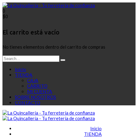
0
$
0
El carrito está vacío
No tienes elementos dentro del carrito de compras
Inicio
TIENDA
CAJA
CARRITO
MI CUENTA
SOBRE NOSOTROS
CONTACTO
Inicio
TIENDA