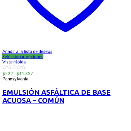
Añadir a la lista de deseos
Seleccionar opciones
Vista rápida
Rango
0
$
522
-
$
11.337
out
de
Pennsylvania
of
precios:
5
desde
EMULSIÓN ASFÁLTICA DE BASE
$522
ACUOSA – COMÚN
hasta
$11.337