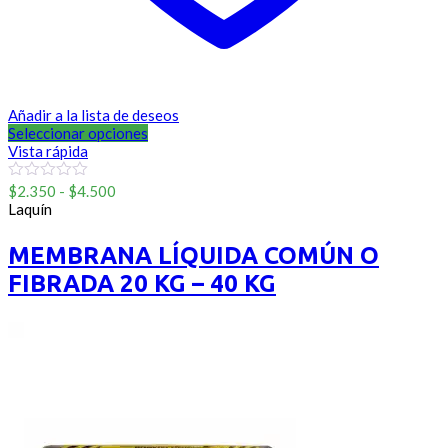
Añadir a la lista de deseos
Seleccionar opciones
Vista rápida
Rango
0
$
2.350
-
$
4.500
out
de
Laquín
of
precios:
5
desde
MEMBRANA LÍQUIDA COMÚN O
$2.350
FIBRADA 20 KG – 40 KG
hasta
$4.500