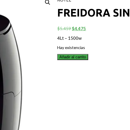
FREIDORA SIN
El
El
$
5.459
$
4.475
precio
precio
4Lt – 1500w
original
actual
era:
es:
Hay existencias
$5.459.
$4.475.
Añadir al carrito