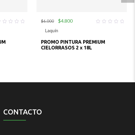
$
4.800
$
6.000
0
Laquín
ut
out
f
of
5
UM
PROMO PINTURA PREMIUM
CIELORRASOS 2 x 18L
CONTACTO