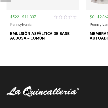
$
522
-
$
11.337
$
0
-
$
2.86
0
Pennsylvania
Pennsylvan
out
of
5
EMULSIÓN ASFÁLTICA DE BASE
MEMBRAN
ACUOSA – COMÚN
AUTOADHE