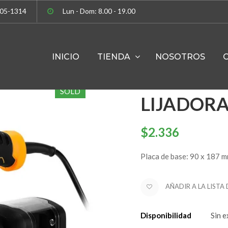
305-1314
Lun - Dom: 8.00 - 19.00
INICIO
TIENDA
NOSOTROS
Deko
SOLD
LIJADORA
$
2.336
Placa de base: 90 x 187 
AÑADIR A LA LISTA
Disponibilidad
Sin e