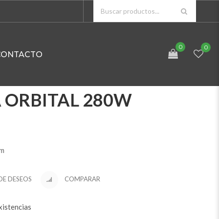
0
0
CONTACTO
 ORBITAL 280W
mm
 DE DESEOS
COMPARAR
xistencias