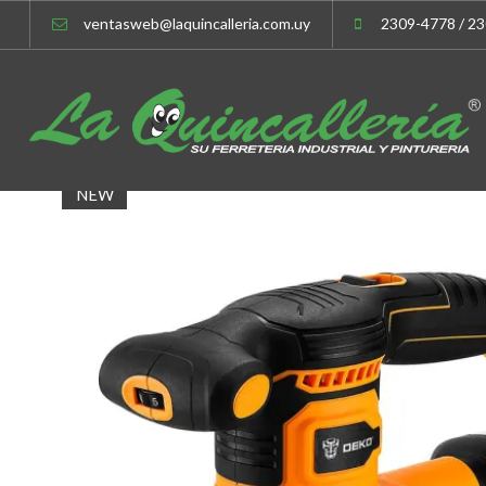
ventasweb@laquincalleria.com.uy
2309-4778 / 2
NEW