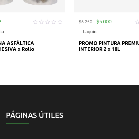
2
$
5.000
$
6.250
0
0
ia
Laquín
out
o
of
o
5
5
A ASFÁLTICA
PROMO PINTURA PREMI
SIVA x Rollo
INTERIOR 2 x 18L
PÁGINAS ÚTILES