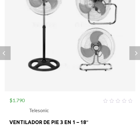
$
1.790
0
Telesonic
out
of
5
VENTILADOR DE PIE 3 EN 1 – 18″