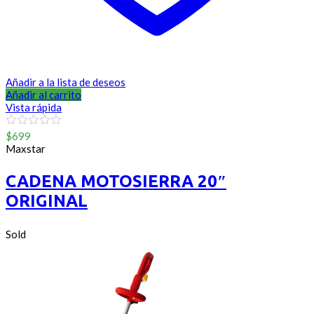
Añadir a la lista de deseos
Añadir al carrito
Vista rápida
0
$
699
out
Maxstar
of
5
CADENA MOTOSIERRA 20″
ORIGINAL
Sold