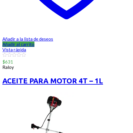
Añadir a la lista de deseos
Añadir al carrito
Vista rápida
0
$
631
out
Raloy
of
5
ACEITE PARA MOTOR 4T – 1L