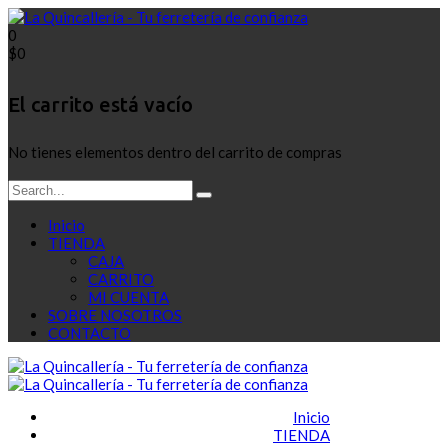
0
$
0
El carrito está vacío
No tienes elementos dentro del carrito de compras
Inicio
TIENDA
CAJA
CARRITO
MI CUENTA
SOBRE NOSOTROS
CONTACTO
Inicio
TIENDA