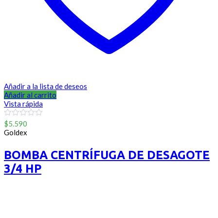
Añadir a la lista de deseos
Añadir al carrito
Vista rápida
0
$
5.590
out
Goldex
of
5
BOMBA CENTRÍFUGA DE DESAGOTE
3/4 HP