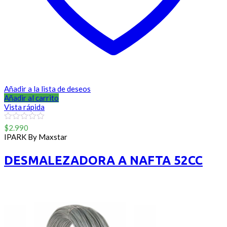
Añadir a la lista de deseos
Añadir al carrito
Vista rápida
0
$
2.990
out
IPARK By Maxstar
of
5
DESMALEZADORA A NAFTA 52CC