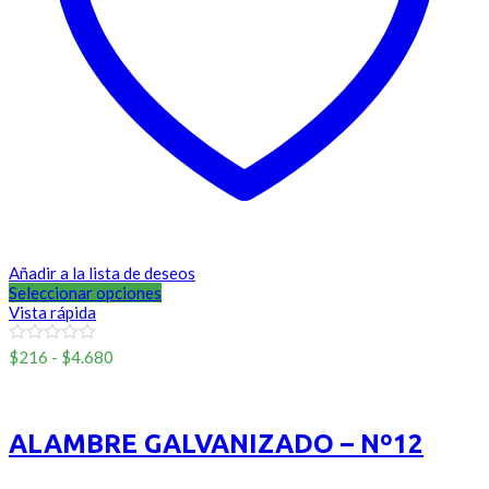
Añadir a la lista de deseos
Seleccionar opciones
Vista rápida
Rango
0
$
216
-
$
4.680
out
de
of
Sinmarca
precios:
5
desde
$216
ALAMBRE GALVANIZADO – Nº12
hasta
$4.680