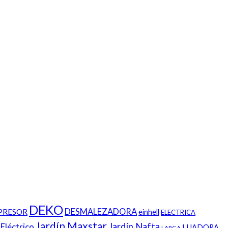
DEKO
DESMALEZADORA
PRESOR
einhell
ELECTRICA
Jardín Maxstar
Jardín Nafta
 Eléctrico
LIJADORA
LARGA