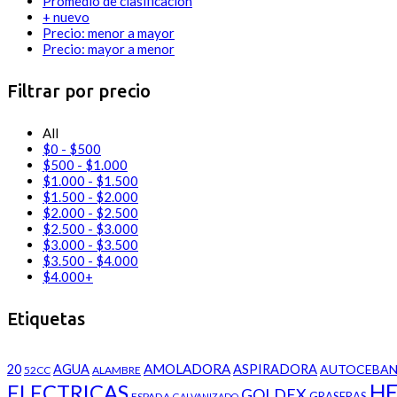
Promedio de clasificación
+ nuevo
Precio: menor a mayor
Precio: mayor a menor
Filtrar por precio
All
$
0
-
$
500
$
500
-
$
1.000
$
1.000
-
$
1.500
$
1.500
-
$
2.000
$
2.000
-
$
2.500
$
2.500
-
$
3.000
$
3.000
-
$
3.500
$
3.500
-
$
4.000
$
4.000
+
Etiquetas
AMOLADORA
20
AGUA
ASPIRADORA
AUTOCEBAN
52CC
ALAMBRE
HE
ELECTRICAS
GOLDEX
GRASERAS
ESPADA
GALVANIZADO