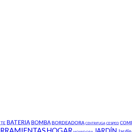
BATERIA
BOMBA
BORDEADORA
COM
TE
CESPED
CENTRIFUGA
RRAMIENTAS
HOGAR
JARDÍN
Jardín
HOYADORA