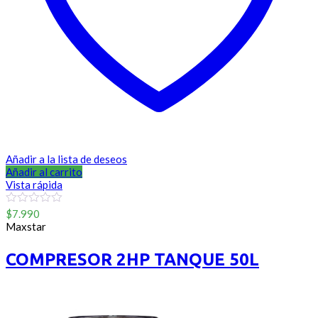
Añadir a la lista de deseos
Añadir al carrito
Vista rápida
0
$
7.990
out
Maxstar
of
5
COMPRESOR 2HP TANQUE 50L