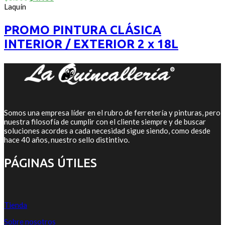
out
precio
precio
Laquín
of
original
actual
5
era:
es:
PROMO PINTURA CLÁSICA
$5.500.
$4.400.
INTERIOR / EXTERIOR 2 x 18L
Somos una empresa líder en el rubro de ferretería y pinturas, pero
nuestra filosofía de cumplir con el cliente siempre y de buscar
soluciones acordes a cada necesidad sigue siendo, como desde
hace 40 años, nuestro sello distintivo.
PÁGINAS ÚTILES
Tienda
Sobre nosotros