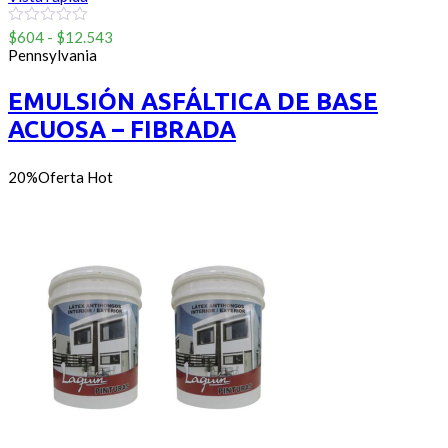
Rango
0
$
604
-
$
12.543
out
de
Pennsylvania
of
precios:
5
desde
EMULSIÓN ASFÁLTICA DE BASE
$604
ACUOSA – FIBRADA
hasta
$12.543
20%
Oferta
Hot