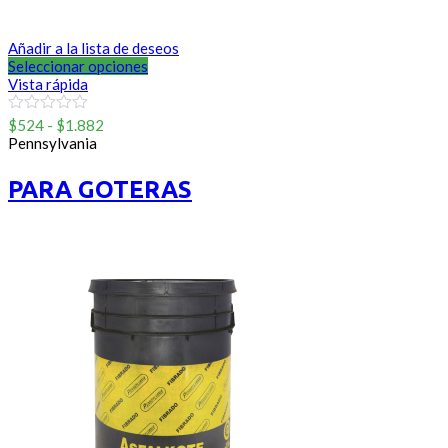
Añadir a la lista de deseos
Seleccionar opciones
Vista rápida
Rango
0
$
524
-
$
1.882
out
de
Pennsylvania
of
precios:
5
desde
PARA GOTERAS
$524
hasta
$1.882