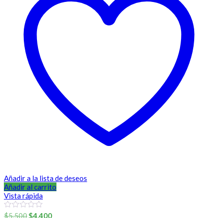
Añadir a la lista de deseos
Añadir al carrito
Vista rápida
El
El
0
$
5.500
$
4.400