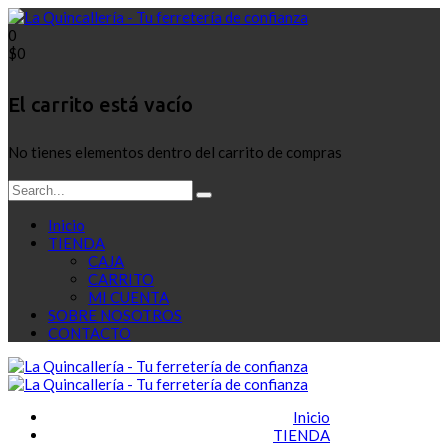
0
$
0
El carrito está vacío
No tienes elementos dentro del carrito de compras
Inicio
TIENDA
CAJA
CARRITO
MI CUENTA
SOBRE NOSOTROS
CONTACTO
Inicio
TIENDA