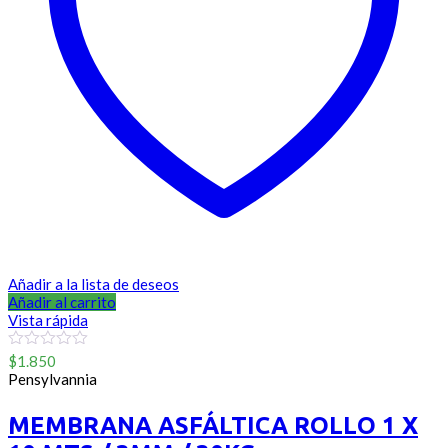
Añadir a la lista de deseos
Añadir al carrito
Vista rápida
0
$
1.850
out
Pensylvannia
of
5
MEMBRANA ASFÁLTICA ROLLO 1 X