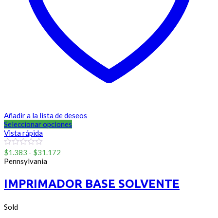
Añadir a la lista de deseos
Seleccionar opciones
Vista rápida
Rango
0
$
1.383
-
$
31.172
out
de
Pennsylvania
of
precios:
5
desde
IMPRIMADOR BASE SOLVENTE
$1.383
hasta
$31.172
Sold