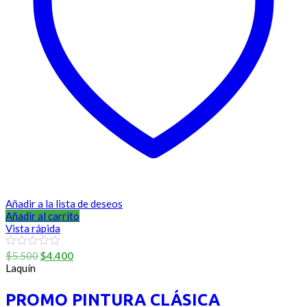
Añadir a la lista de deseos
Añadir al carrito
Vista rápida
El
El
0
$
5.500
$
4.400
out
precio
precio
Laquín
of
original
actual
5
era:
es:
PROMO PINTURA CLÁSICA
$5.500.
$4.400.