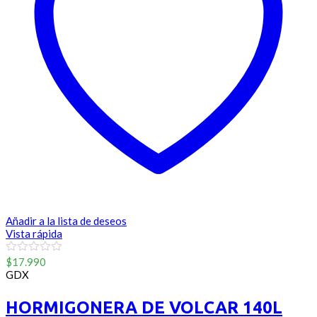
Añadir a la lista de deseos
Vista rápida
0
$
17.990
out
GDX
of
5
HORMIGONERA DE VOLCAR 140L