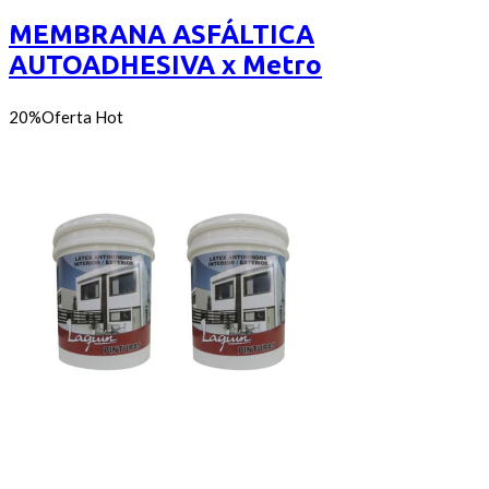
precios:
5
desde
MEMBRANA ASFÁLTICA
$0
AUTOADHESIVA x Metro
hasta
$161
20%
Oferta
Hot