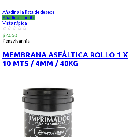
Añadir a la lista de deseos
Añadir al carrito
Vista rápida
0
$
2.050
out
Pensylvannia
of
5
MEMBRANA ASFÁLTICA ROLLO 1 X
10 MTS / 4MM / 40KG