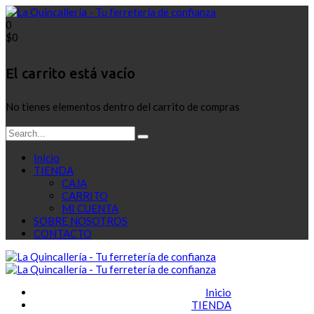
0
$
0
El carrito está vacío
No tienes elementos dentro del carrito de compras
Inicio
TIENDA
CAJA
CARRITO
MI CUENTA
SOBRE NOSOTROS
CONTACTO
Inicio
TIENDA