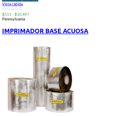
Vista rápida
Rango
0
$
511
-
$
10.497
out
de
Pennsylvania
of
precios:
5
desde
IMPRIMADOR BASE ACUOSA
$511
hasta
$10.497