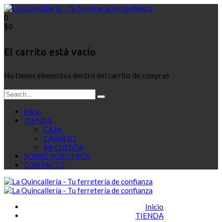
0
$
0
El carrito está vacío
No tienes elementos dentro del carrito de compras
Inicio
TIENDA
CAJA
CARRITO
MI CUENTA
SOBRE NOSOTROS
CONTACTO
Inicio
TIENDA