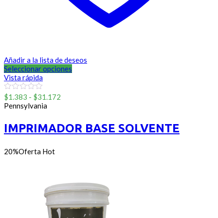
Añadir a la lista de deseos
Seleccionar opciones
Vista rápida
Rango
0
$
1.383
-
$
31.172
out
de
Pennsylvania
of
precios:
5
desde
IMPRIMADOR BASE SOLVENTE
$1.383
hasta
$31.172
20%
Oferta
Hot