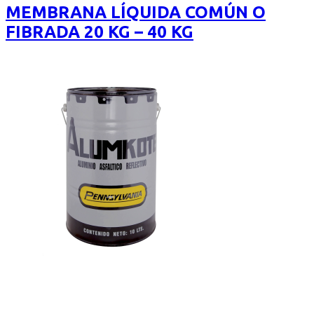
desde
MEMBRANA LÍQUIDA COMÚN O
$2.350
FIBRADA 20 KG – 40 KG
hasta
$4.500