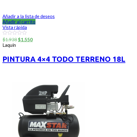
Añadir a la lista de deseos
Añadir al carrito
Vista rápida
El
El
0
$
1.938
$
1.550
out
precio
precio
Laquín
of
original
actual
5
era:
es:
PINTURA 4×4 TODO TERRENO 18L
$1.938.
$1.550.