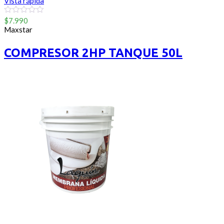
Vista rápida
0
$
7.990
out
Maxstar
of
5
COMPRESOR 2HP TANQUE 50L