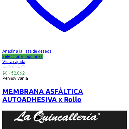
Añadir a la lista de deseos
Seleccionar opciones
Vista rápida
Rango
0
$
0
-
$
2.862
out
de
Pennsylvania
of
precios:
5
desde
MEMBRANA ASFÁLTICA
$0
AUTOADHESIVA x Rollo
hasta
$2.862