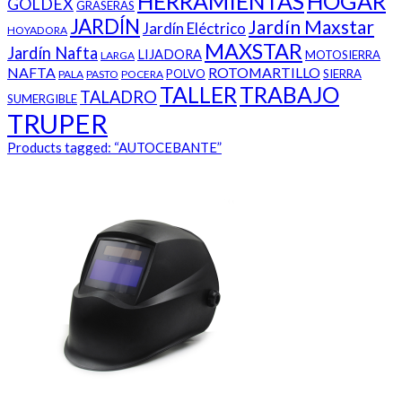
HERRAMIENTAS
HOGAR
GOLDEX
GRASERAS
JARDÍN
Jardín Maxstar
Jardín Eléctrico
HOYADORA
MAXSTAR
Jardín Nafta
LIJADORA
MOTOSIERRA
LARGA
NAFTA
ROTOMARTILLO
POLVO
SIERRA
PALA
PASTO
POCERA
TALLER
TRABAJO
TALADRO
SUMERGIBLE
TRUPER
Products tagged:
“AUTOCEBANTE”