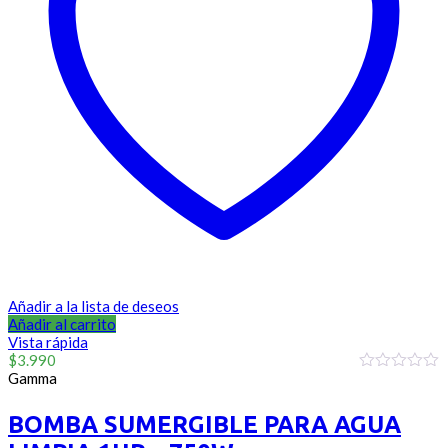
Añadir a la lista de deseos
Añadir al carrito
Vista rápida
$
3.990
Gamma
0
out
of
BOMBA SUMERGIBLE PARA AGUA
5