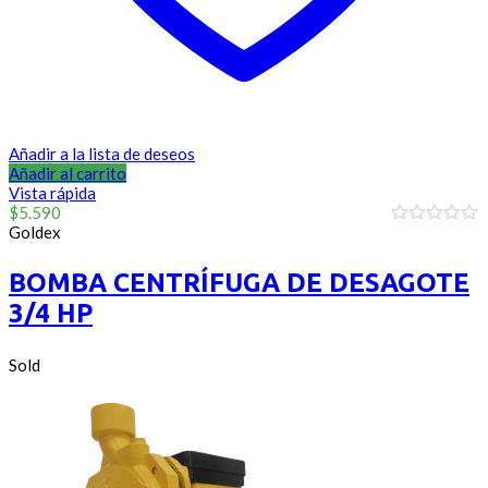
Añadir a la lista de deseos
Añadir al carrito
Vista rápida
$
5.590
Goldex
0
out
of
BOMBA CENTRÍFUGA DE DESAGOTE
5
3/4 HP
Sold