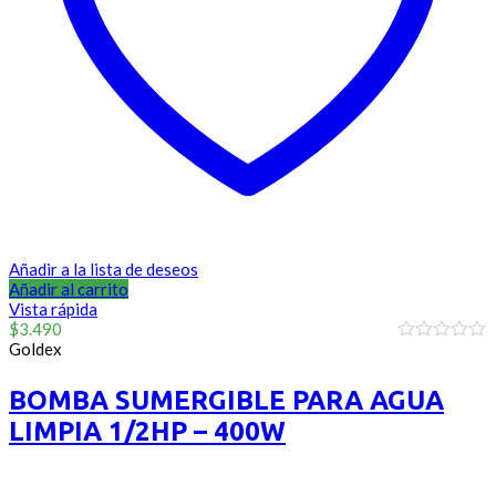
Añadir a la lista de deseos
Añadir al carrito
Vista rápida
$
3.490
Goldex
0
out
of
BOMBA SUMERGIBLE PARA AGUA
5
LIMPIA 1/2HP – 400W