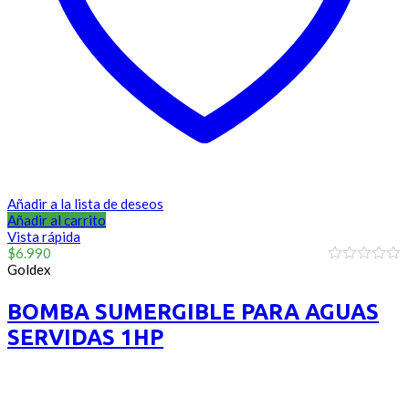
Añadir a la lista de deseos
Añadir al carrito
Vista rápida
$
6.990
Goldex
0
out
of
BOMBA SUMERGIBLE PARA AGUAS
5
SERVIDAS 1HP