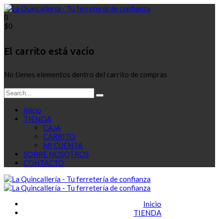
0
$
0
El carrito está vacío
No tienes elementos dentro del carrito de compras
Inicio
TIENDA
CAJA
CARRITO
MI CUENTA
SOBRE NOSOTROS
CONTACTO
Inicio
TIENDA