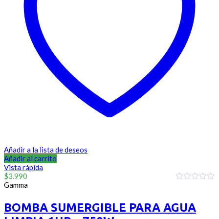
Añadir a la lista de deseos
Añadir al carrito
Vista rápida
$
3.990
Gamma
0
out
of
BOMBA SUMERGIBLE PARA AGUA
5