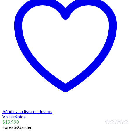
Añadir a la lista de deseos
Vista rápida
$
19.990
Forest&Garden
0