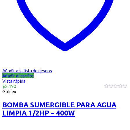
Añadir a la lista de deseos
Añadir al carrito
Vista rápida
$
3.490
Goldex
0
out
of
BOMBA SUMERGIBLE PARA AGUA
5
LIMPIA 1/2HP – 400W