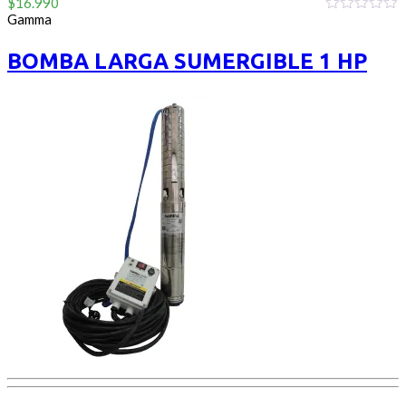
$
16.990
Gamma
0
out
of
BOMBA LARGA SUMERGIBLE 1 HP
5