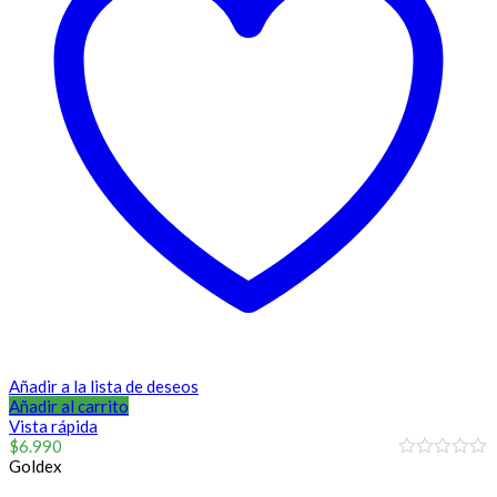
Añadir a la lista de deseos
Añadir al carrito
Vista rápida
$
6.990
Goldex
0
out