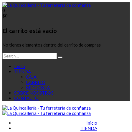
0
$
0
El carrito está vacío
No tienes elementos dentro del carrito de compras
Inicio
TIENDA
CAJA
CARRITO
MI CUENTA
SOBRE NOSOTROS
CONTACTO
Inicio
TIENDA