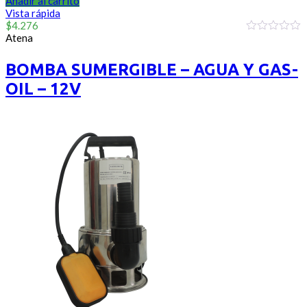
Añadir al carrito
Vista rápida
$
4.276
Atena
0
out
of
BOMBA SUMERGIBLE – AGUA Y GAS-
5
OIL – 12V