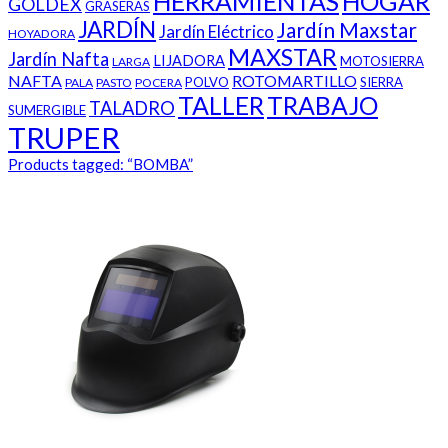
HERRAMIENTAS
HOGAR
GOLDEX
GRASERAS
JARDÍN
Jardín Maxstar
Jardín Eléctrico
HOYADORA
MAXSTAR
Jardín Nafta
LIJADORA
MOTOSIERRA
LARGA
NAFTA
ROTOMARTILLO
POLVO
SIERRA
PALA
PASTO
POCERA
TALLER
TRABAJO
TALADRO
SUMERGIBLE
TRUPER
Products tagged:
“BOMBA”