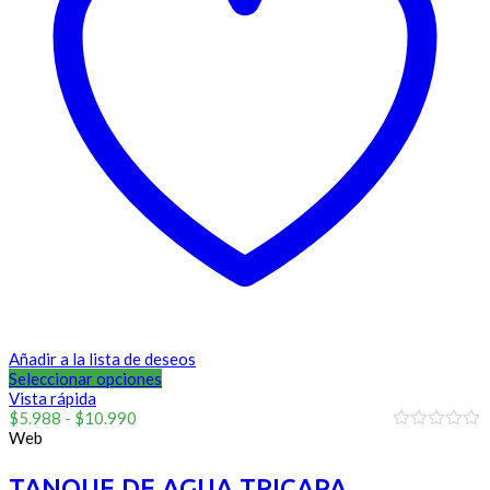
Añadir a la lista de deseos
Seleccionar opciones
Vista rápida
Rango
$
5.988
-
$
10.990
de
Web
0
precios:
out
of
desde
TANQUE DE AGUA TRICAPA