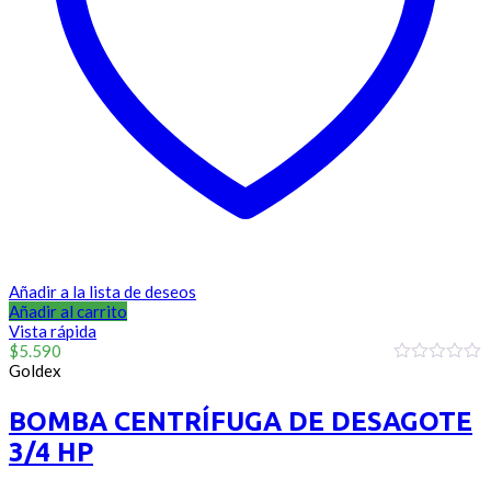
Añadir a la lista de deseos
Añadir al carrito
Vista rápida
$
5.590
Goldex
0
out
of
BOMBA CENTRÍFUGA DE DESAGOTE
5
3/4 HP