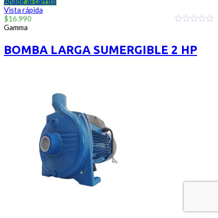
Añadir al carrito
Vista rápida
$
16.990
Gamma
0
out
of
BOMBA LARGA SUMERGIBLE 2 HP
5