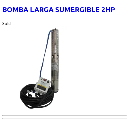
out
of
BOMBA LARGA SUMERGIBLE 2HP
5
Sold